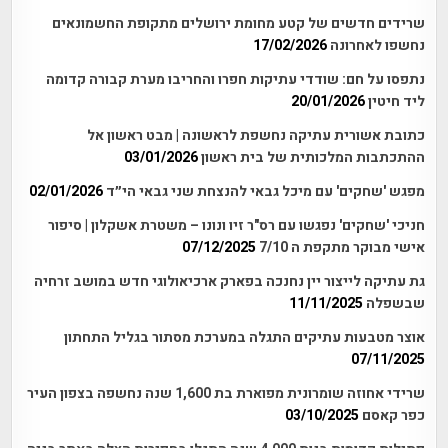
שרידים חדשים של קטע מחומת ירושלים מתקופת החשמונאים
נחשפו לאחרונה
17/02/2026
נתפסו על חם: שודדי עתיקות חפרו והחריבו מערת קבורה קדומה
ליד חיטין
20/01/2026
כתובת אשורית עתיקה נחשפת לראשונה | מבט ראשון אל
ההתכתבות המלכותית של בית ראשון
03/01/2026
מפגש 'שחקים' עם מיכל גבאי להנצחת שני גבאי הי״ד
02/01/2026
חניכי 'שחקים' נפגשו עם רס"ר זיו ונונו – משטרת אשקלון | סיפור
אישי מבוקר מתקפת ה 7/10
07/12/2025
גת עתיקה לייצור יין נחנכה בפארק ארכיאולוגי חדש במושב זרחיה
שבשפלה
11/11/2025
אוצר מטבעות עתיקים התגלה במערכת מסתור בגליל התחתון
07/11/2025
שרידי אחוזה שומרונית מפוארת בת 1,600 שנה נחשפה בצפון העיר
כפר קאסם
03/10/2025