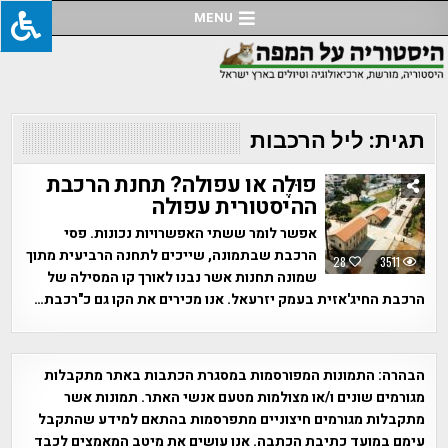
Ski
MENU
t
conten
תגית:
ליל הרכבות
פוּלֶה או עפולה? תחנת הרכבת
ההיסטורית עפולה
אפשר לומר ששתי האפשרויות נכונות. פסי
הרכבת שבתמונה, שייכים לתחנה הרביעית מתוך
28
3511
שמונה תחנות אשר נבנו לאורך קו המסילה של
הרכבת החיג'אזית בעמק יזרעאל. אנו מכירים את הקו גם כ"רכבת…
הבהרה:
התמונות המפורסמות במסגרת הכתבות באתר מתקבלות
מגורמים שונים ו/או מצולמות מטעם אנשי האתר. תמונות אשר
מתקבלות מגורמים חיצוניים מתפרסמות בהתאם למידע שהתקבל
עימם במועד כתיבת הכתבה. אנו עושים את מיטב המאמצים לכבד