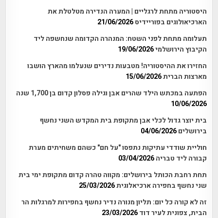
היסטוריה מתחת לרגליים | המערה הנדירה מטלטלת את
הארכיאולוגים בפוריידיס
21/06/2026
תעלומה מתחת לפני השטח: המנהרה הקדומה שנחשפה ליד
הקיבוץ הירושלמי
19/06/2026
החזירו את ההיסטוריה! מטבעות נדירים שנעלמו מהארץ הושבו
מארצות הברית
15/06/2026
הפתעה במכתש הילד שהרים אבן וגילה פסלון קדום בן 1,700 שנה
10/06/2026
בית יוצר גדול לכלי אבן מתקופת בית המקדש השני נחשף
בירושלים
04/06/2026
חוליית שודדי עתיקות נתפסו "על חם" כשהם משחיתים מערת
קבורה ליד טבריה
03/04/2026
תחת רחבת הכותל בירושלים: מקווה טהרה קדום מתקופת ימי בית
שני נחשף בחפירה ארכיאלוגית
25/03/2026
זה לא קורה כל יום: תליון מנורה נדיר נחשף בחפירות למרגלות הר
הבית, צפונית לעיר דוד
23/03/2026