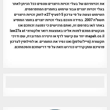
את זכויותיהם של בעלי זכויות היוצרים ומנסים ככל הניתן לאתר
בעלי זכויות יוצרים עבור שימוש בחומרים המתפרסמים.
השימוש נעשה על פי עדכון 5 לסעיף 27א לחוק זכויות היוצרים
תשס"ח 2007. במידה והנכם בעלי זכויות יוצרים בחומר המופיע
באתר ו/או בפרסום זה, ואתם מרגישים כי נפגעה זכותכם אנו
מבקשים ממכם לפנות אלינו באמצעות דואר אלקטרוני law27a at
mapah.co.il יחד עם קישור לדף או היצירה המדוברת, שם ודרכי
תקשורת (מייל/טלפון) ואנו נסיר את החומרים. או לחילופין לעדכון
פרטיכם ומתן קרדיט כנדרש וזאת על פי דרישתכם והסכמתכם.
אפי אליאן , היסטוריה על המפה , פרוייקט טיגארט , Efi Elian ,
Tegart Fort , tegart fortress