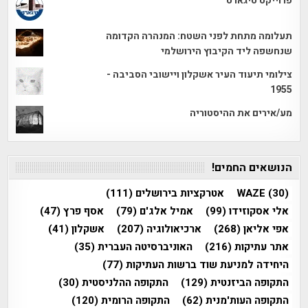
פרוייקט טיגארט
תעלומה מתחת לפני השטח: המנהרה הקדומה
שנחשפה ליד הקיבוץ הירושלמי
צילומי תיעוד העיר אשקלון ויישובי הסביבה -
1955
מע/אירים את ההיסטוריה
הנושאים החמים!
(30)
WAZE
אטרקציות בירושלים
(111)
אלי אסקוזידו
(99)
אמיל אלג'ם
(79)
אסף פרץ
(47)
אפי אליאן
(268)
ארכיאולוגיה
(207)
אשקלון
(41)
אתר עתיקות
(216)
האוניברסיטה העברית
(35)
היחידה למניעת שוד ברשות העתיקות
(77)
התקופה הביזנטית
(129)
התקופה ההלניסטית
(30)
התקופה העות'מנית
(62)
התקופה הרומית
(120)