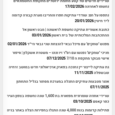
שרידים חדשים של קטע מחומת ירושלים מתקופת החשמונאים
נחשפו לאחרונה
17/02/2026
נתפסו על חם: שודדי עתיקות חפרו והחריבו מערת קבורה קדומה
ליד חיטין
20/01/2026
כתובת אשורית עתיקה נחשפת לראשונה | מבט ראשון אל
ההתכתבות המלכותית של בית ראשון
03/01/2026
מפגש 'שחקים' עם מיכל גבאי להנצחת שני גבאי הי״ד
02/01/2026
חניכי 'שחקים' נפגשו עם רס"ר זיו ונונו – משטרת אשקלון | סיפור
אישי מבוקר מתקפת ה 7/10
07/12/2025
גת עתיקה לייצור יין נחנכה בפארק ארכיאולוגי חדש במושב זרחיה
שבשפלה
11/11/2025
אוצר מטבעות עתיקים התגלה במערכת מסתור בגליל התחתון
07/11/2025
שרידי אחוזה שומרונית מפוארת בת 1,600 שנה נחשפה בצפון העיר
כפר קאסם
03/10/2025
פתילות קדומות בנות 4,000 שנה התגלו בחפירות הצלה באתר בניה