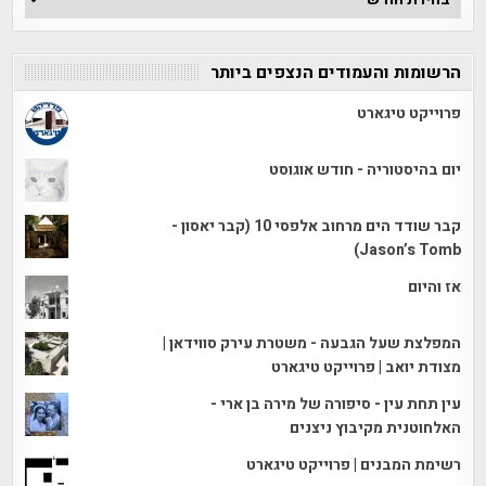
הכתבות
הרשומות והעמודים הנצפים ביותר
פרוייקט טיגארט
יום בהיסטוריה - חודש אוגוסט
קבר שודד הים מרחוב אלפסי 10 (קבר יאסון -
Jason’s Tomb)
אז והיום
המפלצת שעל הגבעה - משטרת עירק סווידאן |
מצודת יואב | פרוייקט טיגארט
עין תחת עין - סיפורה של מירה בן ארי -
האלחוטנית מקיבוץ ניצנים
רשימת המבנים | פרוייקט טיגארט