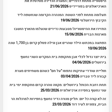
היסטוריה מתחת לרגליים | המערה הנדירה מטלטלת את
הארכיאולוגים בפוריידיס
21/06/2026
תעלומה מתחת לפני השטח: המנהרה הקדומה שנחשפה ליד
הקיבוץ הירושלמי
19/06/2026
החזירו את ההיסטוריה! מטבעות נדירים שנעלמו מהארץ הושבו
מארצות הברית
15/06/2026
הפתעה במכתש הילד שהרים אבן וגילה פסלון קדום בן 1,700 שנה
10/06/2026
בית יוצר גדול לכלי אבן מתקופת בית המקדש השני נחשף
בירושלים
04/06/2026
חוליית שודדי עתיקות נתפסו "על חם" כשהם משחיתים מערת
קבורה ליד טבריה
03/04/2026
תחת רחבת הכותל בירושלים: מקווה טהרה קדום מתקופת ימי בית
שני נחשף בחפירה ארכיאלוגית
25/03/2026
זה לא קורה כל יום: תליון מנורה נדיר נחשף בחפירות למרגלות הר
הבית, צפונית לעיר דוד
23/03/2026