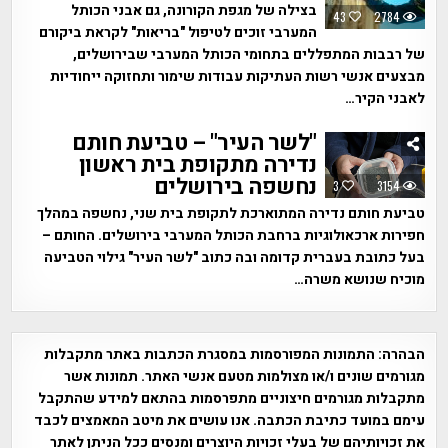
בצילה של מגפת הקורונה, גם אבני הכותל
43
2784
המערבי זוכים לטיפול "בריאות" לקראת ביקורם
של רבבות המתפללים בתחומי הכותל המערבי שבירושלים,
מבצעים אנשי רשות העתיקות עבודות שימור ותחזוקה ייחודיות
לאבני הקיר…
"לשר העיר" – טביעת חותם
נדירה מתקופת בית ראשון
נחשפה בירושלים
3
3154
טביעת חותם נדירה המתוארכת לתקופת בית שני, נחשפה במהלך
חפירות ארכאולוגיות ברחבת הכותל המערבי בירושלים. החותם –
בעל כתובת בעברית קדומה ובה כתוב "לשר העיר" גילוי הטביעה
מוכיח שנושא משרה…
הבהרה:
התמונות המפורסמות במסגרת הכתבות באתר מתקבלות
מגורמים שונים ו/או מצולמות מטעם אנשי האתר. תמונות אשר
מתקבלות מגורמים חיצוניים מתפרסמות בהתאם למידע שהתקבל
עימם במועד כתיבת הכתבה. אנו עושים את מיטב המאמצים לכבד
את זכויותיהם של בעלי זכויות היוצרים ומנסים ככל הניתן לאתר