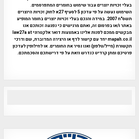
בעלי זכויות יוצרים עבור שימוש בחומרים המתפרסמים.
השימוש נעשה על פי עדכון 5 לסעיף 27א לחוק זכויות היוצרים
תשס"ח 2007. במידה והנכם בעלי זכויות יוצרים בחומר המופיע
באתר ו/או בפרסום זה, ואתם מרגישים כי נפגעה זכותכם אנו
מבקשים ממכם לפנות אלינו באמצעות דואר אלקטרוני law27a at
mapah.co.il יחד עם קישור לדף או היצירה המדוברת, שם ודרכי
תקשורת (מייל/טלפון) ואנו נסיר את החומרים. או לחילופין לעדכון
פרטיכם ומתן קרדיט כנדרש וזאת על פי דרישתכם והסכמתכם.
אפי אליאן , היסטוריה על המפה , פרוייקט טיגארט , Efi Elian ,
Tegart Fort , tegart fortress