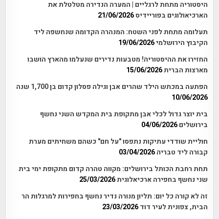
היסטוריה מתחת לרגליים | המערה הנדירה מטלטלת את
הארכיאולוגים בפוריידיס
21/06/2026
תעלומה מתחת לפני השטח: המנהרה הקדומה שנחשפה ליד
הקיבוץ הירושלמי
19/06/2026
החזירו את ההיסטוריה! מטבעות נדירים שנעלמו מהארץ הושבו
מארצות הברית
15/06/2026
הפתעה במכתש הילד שהרים אבן וגילה פסלון קדום בן 1,700 שנה
10/06/2026
בית יוצר גדול לכלי אבן מתקופת בית המקדש השני נחשף
בירושלים
04/06/2026
חוליית שודדי עתיקות נתפסו "על חם" כשהם משחיתים מערת
קבורה ליד טבריה
03/04/2026
תחת רחבת הכותל בירושלים: מקווה טהרה קדום מתקופת ימי בית
שני נחשף בחפירה ארכיאלוגית
25/03/2026
זה לא קורה כל יום: תליון מנורה נדיר נחשף בחפירות למרגלות הר
הבית, צפונית לעיר דוד
23/03/2026