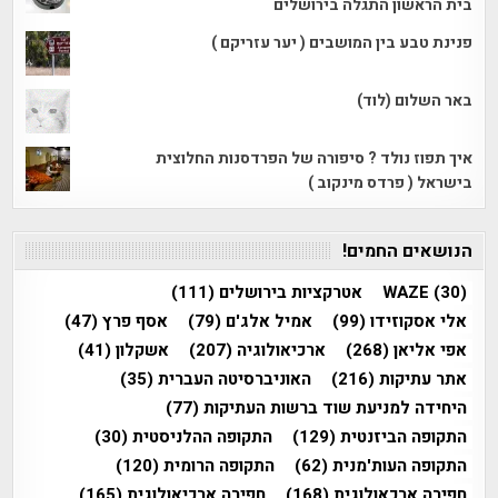
בית הראשון התגלה בירושלים
פנינת טבע בין המושבים ( יער עזריקם )
באר השלום (לוד)
איך תפוז נולד ? סיפורה של הפרדסנות החלוצית
בישראל ( פרדס מינקוב )
הנושאים החמים!
(30)
WAZE
אטרקציות בירושלים
(111)
אלי אסקוזידו
(99)
אמיל אלג'ם
(79)
אסף פרץ
(47)
אפי אליאן
(268)
ארכיאולוגיה
(207)
אשקלון
(41)
אתר עתיקות
(216)
האוניברסיטה העברית
(35)
היחידה למניעת שוד ברשות העתיקות
(77)
התקופה הביזנטית
(129)
התקופה ההלניסטית
(30)
התקופה העות'מנית
(62)
התקופה הרומית
(120)
חפירה ארכאולוגית
(168)
חפירה ארכיאולוגית
(165)