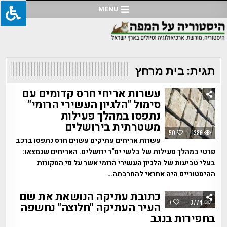
Ski
MENU
t
conten
תגית:
בית מרחץ
עשרות אריחי חרס קדומים עם
סימול "הלגיון העשירי הרומי"
נתפסו במהלך פעילות
משטרתית בירושלים
50
1386
עשרות אריחים עתיקים עשוים חרס נתפסו ברכב
פרטי במהלך פעילות של בלשי ימ"ר ירושלים. האריחים שנמצאו:
בעלי טביעות של הלגיון העשירי הרומי אשר על פי המקורות
ההיסטוריים היה אחראי להחרבתה…
כתובת עתיקה הנושאת את שם
7
3774
העיר העתיקה "חלוצה" נחשפה
בחפירות בנגב