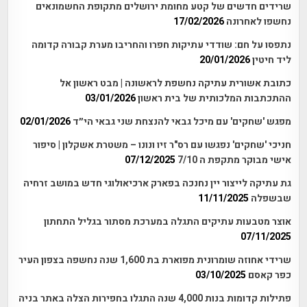
שרידים חדשים של קטע מחומת ירושלים מתקופת החשמונאים
נחשפו לאחרונה
17/02/2026
נתפסו על חם: שודדי עתיקות חפרו והחריבו מערת קבורה קדומה
ליד חיטין
20/01/2026
כתובת אשורית עתיקה נחשפת לראשונה | מבט ראשון אל
ההתכתבות המלכותית של בית ראשון
03/01/2026
מפגש 'שחקים' עם מיכל גבאי להנצחת שני גבאי הי״ד
02/01/2026
חניכי 'שחקים' נפגשו עם רס"ר זיו ונונו – משטרת אשקלון | סיפור
אישי מבוקר מתקפת ה 7/10
07/12/2025
גת עתיקה לייצור יין נחנכה בפארק ארכיאולוגי חדש במושב זרחיה
שבשפלה
11/11/2025
אוצר מטבעות עתיקים התגלה במערכת מסתור בגליל התחתון
07/11/2025
שרידי אחוזה שומרונית מפוארת בת 1,600 שנה נחשפה בצפון העיר
כפר קאסם
03/10/2025
פתילות קדומות בנות 4,000 שנה התגלו בחפירות הצלה באתר בניה