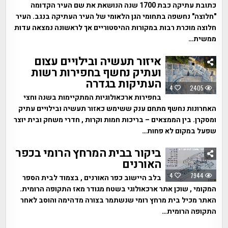
כתובת עתיקה כבת 1700 שנה הנושאת את שם העיר הקדומה
"חלוצה" נחשפה בתחומי הגן הלאומי של העיר העתיקה בנגב. העיר
חלוצה מוכרת רבות במקורות ההיסטוריים אך לראשונה נמצאה עדות
ממשית…
איזור תעשיה ובילויים עצום
ועתיק נחשף בחפירות רשות
העתיקות בגדרה
4
2405
בחפירות ארכאולוגיות המתקיימות בשנה וחצי
האחרונות נחשף מתחם ענק ששימש כאזור תעשיה ובילויים עתיק
ומסקרן. בין הממצאים – בריכות חמות וקרות , חדרי משחק ובית יוצר
שפעל במקום לא פחות…
ביקור בבית המרחץ הרומי בכפר
האורנים
4
7944
בלב היישוב כפר האורנים , בצמוד לבית הספר
המקומי , שוכן אתר ארכאולוגי בשטח מגודר מאז התקופה הרומית.
האתר מכיל בית מרחץ רומי שנשתמר בצורה מדהימה והוסב לאחר
התקופה הרומית…