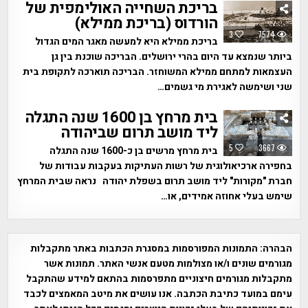
בריכת השחייה האולימפית של
הורדוס (בריכת ממילא)
3
7574
בריכת ממילא היא למעשה מאגר המים הגדול
ביותר שנמצא עד היום בהרי ירושלים. הבריכה שוכנת בין גן
העצמאות למתחם ממילא המשוחזר. הבריכה תוארכה לתקופת בית
שני ושימשה לאגירת מי גשמים…
בית מרחץ בן 1600 שנה התגלה
ליד מושב תרום שביהודה
5
3667
בית מרחץ מרשים בן כ-1600 שנה התגלה
בחפירה ארכיאולוגית של רשות העתיקות בעקבות עבודות של
חברת "מקורות" ליד מושב תרום בשפלת יהודה נראה שבית המרחץ
שימש בעלי אחוזה אמידים, או…
הבהרה:
התמונות המפורסמות במסגרת הכתבות באתר מתקבלות
מגורמים שונים ו/או מצולמות מטעם אנשי האתר. תמונות אשר
מתקבלות מגורמים חיצוניים מתפרסמות בהתאם למידע שהתקבל
עימם במועד כתיבת הכתבה. אנו עושים את מיטב המאמצים לכבד