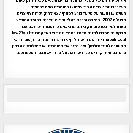
את זכויותיהם של בעלי זכויות היוצרים ומנסים ככל הניתן לאתר
בעלי זכויות יוצרים עבור שימוש בחומרים המתפרסמים.
השימוש נעשה על פי עדכון 5 לסעיף 27א לחוק זכויות היוצרים
תשס"ח 2007. במידה והנכם בעלי זכויות יוצרים בחומר המופיע
באתר ו/או בפרסום זה, ואתם מרגישים כי נפגעה זכותכם אנו
מבקשים ממכם לפנות אלינו באמצעות דואר אלקטרוני law27a at
mapah.co.il יחד עם קישור לדף או היצירה המדוברת, שם ודרכי
תקשורת (מייל/טלפון) ואנו נסיר את החומרים. או לחילופין לעדכון
פרטיכם ומתן קרדיט כנדרש וזאת על פי דרישתכם והסכמתכם.
אפי אליאן , היסטוריה על המפה , פרוייקט טיגארט , Efi Elian ,
Tegart Fort , tegart fortress