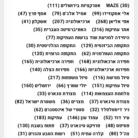
(30)
WAZE
אטרקציות בירושלים
(111)
אלי אסקוזידו
(99)
אמיל אלג'ם
(79)
אסף פרץ
(47)
אפי אליאן
(268)
ארכיאולוגיה
(207)
אשקלון
(41)
אתר עתיקות
(216)
האוניברסיטה העברית
(35)
היחידה למניעת שוד ברשות העתיקות
(77)
התקופה הביזנטית
(129)
התקופה ההלניסטית
(30)
התקופה העות'מנית
(62)
התקופה הרומית
(120)
חפירה ארכאולוגית
(168)
חפירה ארכיאולוגית
(165)
חפירות ארכיאולוגיות
(166)
חפירות הצלה
(140)
טיול מורשת
(116)
טיול משפחות
(217)
טיול עתיקות
(151)
יולי שוורץ
(66)
ירושלים
(160)
מלחמת העצמאות
(114)
מצודת טגארט
(33)
מצודת טיגארט
(37)
מצרים
(36)
משטרת ישראל
(82)
ניר דיסטלפלד
(32)
סטורי של אינסטגרם
(62)
עיר דוד
(52)
עמוד ענן
(146)
עתיקות
(183)
פסיפס
(48)
פרויקט טיגארט
(37)
פתוח בשבת
(130)
צה"ל
(80)
קלרה עמית
(51)
רשות הטבע והגנים
(31)