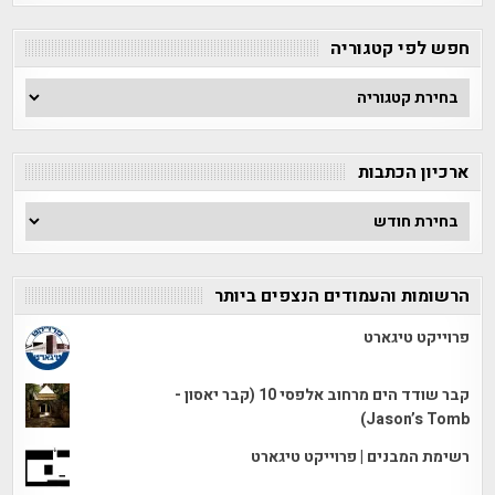
חפש לפי קטגוריה
חפש
לפי
קטגוריה
ארכיון הכתבות
ארכיון
הכתבות
הרשומות והעמודים הנצפים ביותר
פרוייקט טיגארט
קבר שודד הים מרחוב אלפסי 10 (קבר יאסון -
Jason’s Tomb)
רשימת המבנים | פרוייקט טיגארט