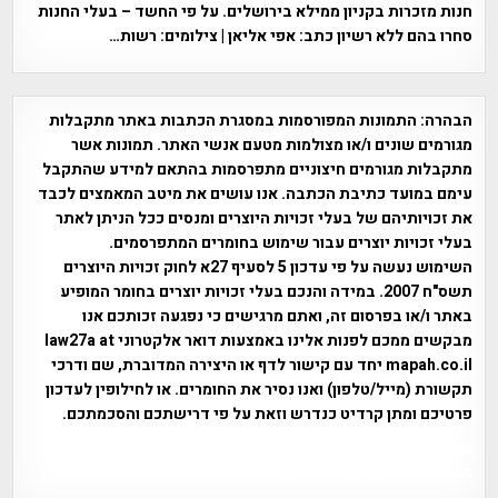
חנות מזכרות בקניון ממילא בירושלים. על פי החשד – בעלי החנות
סחרו בהם ללא רשיון כתב: אפי אליאן | צילומים: רשות…
הבהרה:
התמונות המפורסמות במסגרת הכתבות באתר מתקבלות
מגורמים שונים ו/או מצולמות מטעם אנשי האתר. תמונות אשר
מתקבלות מגורמים חיצוניים מתפרסמות בהתאם למידע שהתקבל
עימם במועד כתיבת הכתבה. אנו עושים את מיטב המאמצים לכבד
את זכויותיהם של בעלי זכויות היוצרים ומנסים ככל הניתן לאתר
בעלי זכויות יוצרים עבור שימוש בחומרים המתפרסמים.
השימוש נעשה על פי עדכון 5 לסעיף 27א לחוק זכויות היוצרים
תשס"ח 2007. במידה והנכם בעלי זכויות יוצרים בחומר המופיע
באתר ו/או בפרסום זה, ואתם מרגישים כי נפגעה זכותכם אנו
מבקשים ממכם לפנות אלינו באמצעות דואר אלקטרוני law27a at
mapah.co.il יחד עם קישור לדף או היצירה המדוברת, שם ודרכי
תקשורת (מייל/טלפון) ואנו נסיר את החומרים. או לחילופין לעדכון
פרטיכם ומתן קרדיט כנדרש וזאת על פי דרישתכם והסכמתכם.
אפי אליאן , היסטוריה על המפה , פרוייקט טיגארט , Efi Elian ,
Tegart Fort , tegart fortress