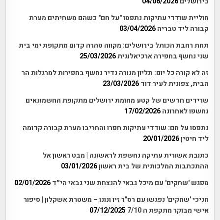
בירושלים
04/06/2026
חוליית שודדי עתיקות נתפסו "על חם" כשהם משחיתים מערת
קבורה ליד טבריה
03/04/2026
תחת רחבת הכותל בירושלים: מקווה טהרה קדום מתקופת ימי בית
שני נחשף בחפירה ארכיאלוגית
25/03/2026
זה לא קורה כל יום: תליון מנורה נדיר נחשף בחפירות למרגלות הר
הבית, צפונית לעיר דוד
23/03/2026
שרידים חדשים של קטע מחומת ירושלים מתקופת החשמונאים
נחשפו לאחרונה
17/02/2026
נתפסו על חם: שודדי עתיקות חפרו והחריבו מערת קבורה קדומה
ליד חיטין
20/01/2026
כתובת אשורית עתיקה נחשפת לראשונה | מבט ראשון אל
ההתכתבות המלכותית של בית ראשון
03/01/2026
מפגש 'שחקים' עם מיכל גבאי להנצחת שני גבאי הי״ד
02/01/2026
חניכי 'שחקים' נפגשו עם רס"ר זיו ונונו – משטרת אשקלון | סיפור
אישי מבוקר מתקפת ה 7/10
07/12/2025