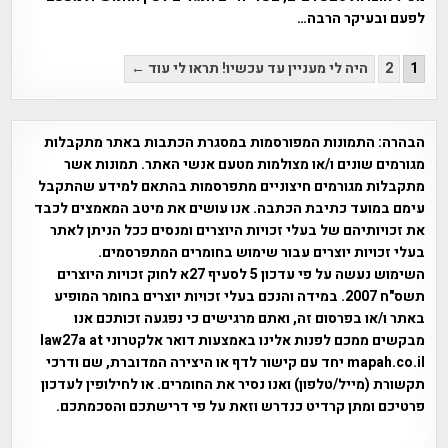
לפעם ובעיקר הרבה…
Posts
1
2
היה לי מעניין עד עכשיו! תראו לי עוד ←
pagination
הבהרה:
התמונות המפורסמות במסגרת הכתבות באתר מתקבלות
מגורמים שונים ו/או מצולמות מטעם אנשי האתר. תמונות אשר
מתקבלות מגורמים חיצוניים מתפרסמות בהתאם למידע שהתקבל
עימם במועד כתיבת הכתבה. אנו עושים את מיטב המאמצים לכבד
את זכויותיהם של בעלי זכויות היוצרים ומנסים ככל הניתן לאתר
בעלי זכויות יוצרים עבור שימוש בחומרים המתפרסמים.
השימוש נעשה על פי עדכון 5 לסעיף 27א לחוק זכויות היוצרים
תשס"ח 2007. במידה והנכם בעלי זכויות יוצרים בחומר המופיע
באתר ו/או בפרסום זה, ואתם מרגישים כי נפגעה זכותכם אנו
מבקשים ממכם לפנות אלינו באמצעות דואר אלקטרוני law27a at
mapah.co.il יחד עם קישור לדף או היצירה המדוברת, שם ודרכי
תקשורת (מייל/טלפון) ואנו נסיר את החומרים. או לחילופין לעדכון
פרטיכם ומתן קרדיט כנדרש וזאת על פי דרישתכם והסכמתכם.
אפי אליאן , היסטוריה על המפה , פרוייקט טיגארט , Efi Elian ,