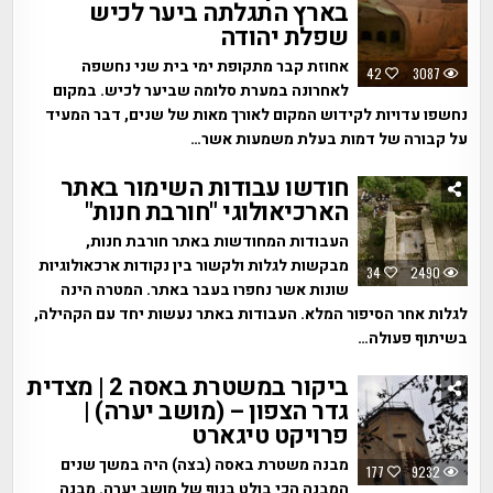
בארץ התגלתה ביער לכיש
שפלת יהודה
אחוזת קבר מתקופת ימי בית שני נחשפה
42
3087
לאחרונה במערת סלומה שביער לכיש. במקום
נחשפו עדויות לקידוש המקום לאורך מאות של שנים, דבר המעיד
על קבורה של דמות בעלת משמעות אשר…
חודשו עבודות השימור באתר
הארכיאולוגי "חורבת חנות"
העבודות המחודשות באתר חורבת חנות,
מבקשות לגלות ולקשור בין נקודות ארכאולוגיות
34
2490
שונות אשר נחפרו בעבר באתר. המטרה הינה
לגלות אחר הסיפור המלא. העבודות באתר נעשות יחד עם הקהילה,
בשיתוף פעולה…
ביקור במשטרת באסה 2 | מצדית
גדר הצפון – (מושב יערה) |
פרויקט טיגארט
מבנה משטרת באסה (בצה) היה במשך שנים
177
9232
המבנה הכי בולט בנוף של מושב יערה. מבנה