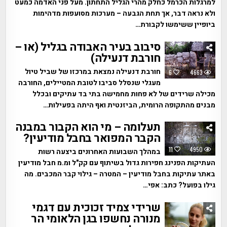
למרגלות הכרמל כחלק מהרי הגליל התחתון. מעל פני האדמה כמעט
ולא נראה דבר, אך תחת הגבעה – מערכות מסועפות מדהימות
ביופיין ששימשו לקבורת…
סיבוב בעיר האבודה בגליל (או –
חורבת דנעילה)
חורבת דנעילה נמצאת במרכזו של שביל טיול
6
4663
מעגלי שנסלל סביבו לטובת המטיילים, החורבה
מכילה שרידים של לא פחות מחמישה בתי בד עתיקים ובכלל
מבנים מהתקופה הרומית, הביזנטית ואף היתה בפעילות…
תעלומה – מי הוא הקבור במבנה
הקבר המפואר בחבל מודיעין?
11
4950
במהלך השבועות האחרונים ביצעה רשות
העתיקות הפנינג חפירות גדול בשיתוף עם קק"ל ומ.מ חבל מודיעין
באתר עתיקות בחבל מודיעין – המטרה – גילוי קבר המכבים. מה
גילו בפועל? כתב: אפי…
שרידי צמיד זכוכית עם דגמי
מנורה נחשפו בגן הלאומי הר