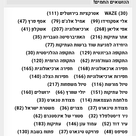
הנושאים החמים!
(30)
WAZE
אטרקציות בירושלים
(111)
אלי אסקוזידו
(99)
אמיל אלג'ם
(79)
אסף פרץ
(47)
אפי אליאן
(268)
ארכיאולוגיה
(207)
אשקלון
(41)
אתר עתיקות
(216)
האוניברסיטה העברית
(35)
היחידה למניעת שוד ברשות העתיקות
(77)
התקופה הביזנטית
(129)
התקופה ההלניסטית
(30)
התקופה העות'מנית
(62)
התקופה הרומית
(120)
חפירה ארכאולוגית
(168)
חפירה ארכיאולוגית
(165)
חפירות ארכיאולוגיות
(166)
חפירות הצלה
(140)
טיול מורשת
(116)
טיול משפחות
(217)
טיול עתיקות
(151)
יולי שוורץ
(66)
ירושלים
(160)
מלחמת העצמאות
(114)
מצודת טגארט
(33)
מצודת טיגארט
(37)
מצרים
(36)
משטרת ישראל
(82)
ניר דיסטלפלד
(32)
סטורי של אינסטגרם
(62)
עיר דוד
(52)
עמוד ענן
(146)
עתיקות
(183)
פסיפס
(48)
פרויקט טיגארט
(37)
פתוח בשבת
(130)