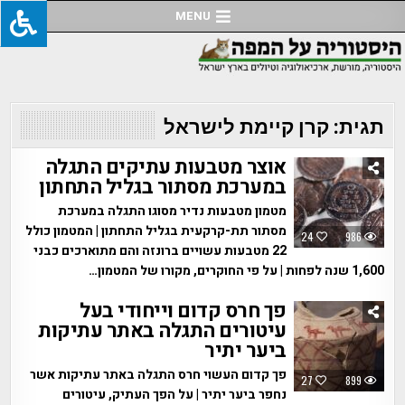
Ski
MENU
t
conten
תגית:
קרן קיימת לישראל
אוצר מטבעות עתיקים התגלה
במערכת מסתור בגליל התחתון
מטמון מטבעות נדיר מסוגו התגלה במערכת
מסתור תת-קרקעית בגליל התחתון | המטמון כולל
24
986
22 מטבעות עשויים ברונזה והם מתוארכים כבני
1,600 שנה לפחות | על פי החוקרים, מקורו של המטמון…
פך חרס קדום וייחודי בעל
עיטורים התגלה באתר עתיקות
ביער יתיר
פך קדום העשוי חרס התגלה באתר עתיקות אשר
27
899
נחפר ביער יתיר | על הפך העתיק, עיטורים