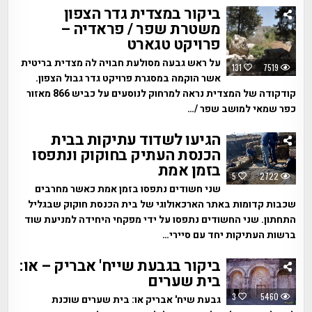
ביקור במצדית גדר הצפון
משטרת שפר / פראדיה –
פרויקט טגארט
על ראש גבעה מסולעת חבויה לה מצדית בריטית
131
7519
אשר הוקמה במסגרת פרויקט גדר גבול הצפון.
קודקודה של המצדית נראה למרחוק לנוסעים על כביש 866 מאזור
כפר שמאי למושב שפר /…
הגיעו לשדוד עתיקות בבית
הכנסת העתיק בחוקוק ונתפסו
בזמן אמת
5
2722
שני חשודים נתפסו בזמן אמת כאשר מחרבים
שכבות קדומות באתר הארכאולוגי של בית הכנסת חוקוק שבגליל
התחתון. שני החשודים נתפסו על ידי מפקחי היחידה למניעת שוד
ברשות העתיקות יחד עם סיירי…
ביקור בגבעת שייח' אבריק – או:
בית שערים
3
5460
גבעת שיח' אבריק או: בית שערים שוכנת