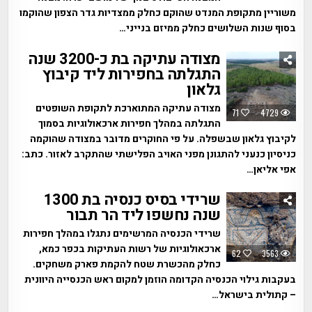
משוריין מתקופת המנדט שהוקם כחלק ממצדיות גדר הצפון שהוקמו
בסוף שנות השלושים כחלק ממיזם בנייני…
מצודה עתיקה בת כ-3200 שנה
התגלתה בחפירות ליד קיבוץ
גלאון
מצודה עתיקה המתוארכת לתקופת השופטים
71
4729
התגלתה במהלך חפירות ארכאולוגיות בסמוך
לקיבוץ גלאון שבשפלה. על פי החוקרים מדובר במצודה שהוקמה
כניסיון כנעני להתגונן מפני האויב הפלישתי שהתקרב לאזור. כתב:
אפי אליאן…
שרידי בסיס כנסיה בת 1300
שנה נחשפו ליד הר תבור
שרידי הכנסיה המרשימים נתגלו במהלך חפירות
ארכאולוגיות של רשות העתיקות בכפר כמא,
62
3563
כחלק מהכשרת שטח להקמת פארק משחקים.
בעקבות גילוי הכנסיה הקדומה הוזמן למקום ראש הכנסייה היוונית
– קתולית בישראל…