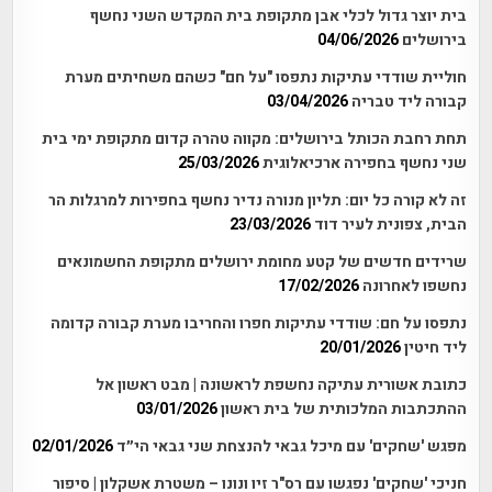
בית יוצר גדול לכלי אבן מתקופת בית המקדש השני נחשף
בירושלים
04/06/2026
חוליית שודדי עתיקות נתפסו "על חם" כשהם משחיתים מערת
קבורה ליד טבריה
03/04/2026
תחת רחבת הכותל בירושלים: מקווה טהרה קדום מתקופת ימי בית
שני נחשף בחפירה ארכיאלוגית
25/03/2026
זה לא קורה כל יום: תליון מנורה נדיר נחשף בחפירות למרגלות הר
הבית, צפונית לעיר דוד
23/03/2026
שרידים חדשים של קטע מחומת ירושלים מתקופת החשמונאים
נחשפו לאחרונה
17/02/2026
נתפסו על חם: שודדי עתיקות חפרו והחריבו מערת קבורה קדומה
ליד חיטין
20/01/2026
כתובת אשורית עתיקה נחשפת לראשונה | מבט ראשון אל
ההתכתבות המלכותית של בית ראשון
03/01/2026
מפגש 'שחקים' עם מיכל גבאי להנצחת שני גבאי הי״ד
02/01/2026
חניכי 'שחקים' נפגשו עם רס"ר זיו ונונו – משטרת אשקלון | סיפור