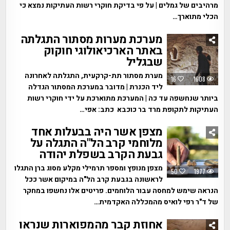
מרהיבים של גמלים | על פי בדיקת חוקרי רשות העתיקות נמצא כי
הכלי מתוארך…
מערכת מערות מסתור התגלתה
באתר הארכיאולוגי חוקוק
שבגליל
מערת מסתור תת-קרקעית, התגלתה לאחרונה
16
1608
ליד הכנרת | מדובר במערכת המסתור הגדלה
ביותר שנחשפה עד כה | המערכת מתוארכת על ידי חוקרי רשות
העתיקות לתקופת מרד בר כוכבא כתב: אפי…
מצפן אשר היה בבעלות אחד
מלוחמי קרב הל"ה התגלה על
גבעת הקרב בשפלת יהודה
מצפן מנופץ ומספר תרמילי מקלע מסוג ברן התגלו
50
1977
לראשונה בגבעת קרב הל"ה במיקום אשר ככל
הנראה שימש למחסה עבור הלוחמים. פריטים אלו נחשפו במחקר
של ד"ר רפי לואיס מהמכללה האקדמית…
אחוזת קבר מהמפוארות שנראו