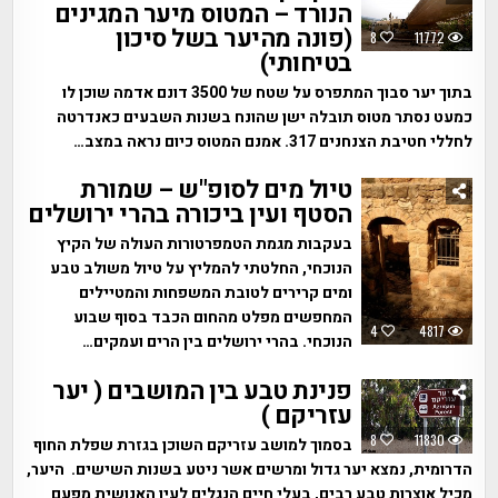
הנורד – המטוס מיער המגינים
(פונה מהיער בשל סיכון
8
11772
בטיחותי)
בתוך יער סבוך המתפרס על שטח של 3500 דונם אדמה שוכן לו
כמעט נסתר מטוס תובלה ישן שהונח בשנות השבעים כאנדרטה
לחללי חטיבת הצנחנים 317. אמנם המטוס כיום נראה במצב…
טיול מים לסופ"ש – שמורת
הסטף ועין ביכורה בהרי ירושלים
בעקבות מגמת הטמפרטורות העולה של הקיץ
הנוכחי, החלטתי להמליץ על טיול משולב טבע
ומים קרירים לטובת המשפחות והמטיילים
המחפשים מפלט מהחום הכבד בסוף שבוע
4
4817
הנוכחי. בהרי ירושלים בין הרים ועמקים…
פנינת טבע בין המושבים ( יער
עזריקם )
8
11830
בסמוך למושב עזריקם השוכן בגזרת שפלת החוף
הדרומית, נמצא יער גדול ומרשים אשר ניטע בשנות השישים. היער,
מכיל אוצרות טבע רבים, בעלי חיים הנגלים לעין האנושית מפעם