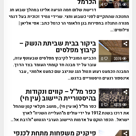
הכרמל
4
1765
דרישת שלום חמה הגיעה אלינו במהלך שבוע חג
החנוכה שהתקיים לפני כשבוע וחצי. שרידי צמיד זכוכית בעל דגמי
מנורה התגלה בחפירות בגן הלאומי הר כרמל כתב: אפי אליאן |
צילומים:…
ביקור בבית שביתת הנשק –
קיבוץ מפלסים
הכביש המוביל לקיבוץ מפלסים שבעוטף עזה,
0
3076
עובר על יד מבנה חד קומתי העומד בצד הדרך.
המבנה הכמעט רעוע ונטול הגג שניצב שם כמעט אלמוני , עבר
אינספור רגעים היסטוריים בדגש…
כפר מל"ל – קווים ונקודות
בהיסטוריית היישוב (עין חי)
8
4878
כפר מל"ל (או עין חי) , מושב חקלאי קטן שהחל
את דרכו בשנת 1912 על ידי עולים מ"העלייה השניה" לארץ
ישראל. הכפר הוקם על אדמות היישוב הערבי הנטוש "ח'רבת אל…
פיקניק משפחות מתחת לכנפי