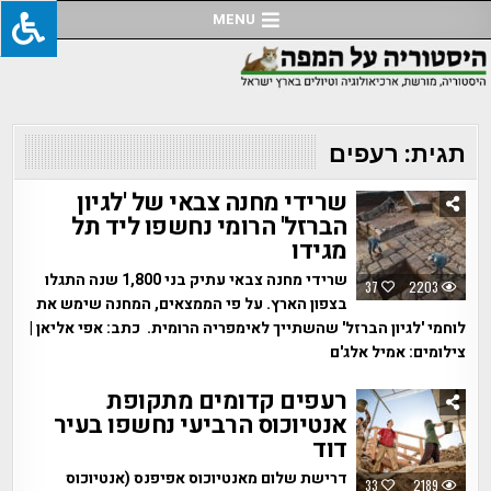
Ski
MENU
t
conten
תגית:
רעפים
שרידי מחנה צבאי של 'לגיון
הברזל' הרומי נחשפו ליד תל
מגידו
שרידי מחנה צבאי עתיק בני 1,800 שנה התגלו
37
2203
בצפון הארץ. על פי הממצאים, המחנה שימש את
לוחמי 'לגיון הברזל' שהשתייך לאימפריה הרומית. כתב: אפי אליאן |
צילומים: אמיל אלג'ם
רעפים קדומים מתקופת
אנטיוכוס הרביעי נחשפו בעיר
דוד
דרישת שלום מאנטיוכוס אפיפנס (אנטיוכוס
33
2189