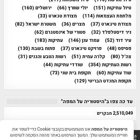
טיול עתיקות
(151)
יולי שוורץ
(66)
ירושלים
(160)
מלחמת העצמאות
(114)
מצודת טגארט
(33)
מצודת טיגארט
(37)
מצרים
(36)
משטרת ישראל
(82)
ניר דיסטלפלד
(32)
סטורי של אינסטגרם
(62)
עיר דוד
(52)
עמוד ענן
(146)
עתיקות
(183)
פסיפס
(48)
פרויקט טיגארט
(37)
פתוח בשבת
(130)
צה"ל
(80)
קלרה עמית
(51)
רשות הטבע והגנים
(31)
רשות העתיקות
(354)
שודדי עתיקות
(44)
שוד עתיקות
(60)
תקופת בית שני
(73)
תקופת המנדט הבריטי
(129)
עד כה צפו ב"היסטוריה על המפה"
2,510,049 מבקרים
היסטוריה על המפה
אנו משתמשים בקובצי Cookie כדי לשפר את
חוויית המשתמש שלך. המשך השימוש באתר מהווה הסכמה לשימוש
היסטוריה על המפה 2011-2026 | פרוייקט טיגארט 2012-2026|