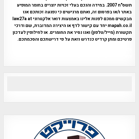
תשס"ח 2007. במידה והנכם בעלי זכויות יוצרים בחומר המופיע
באתר ו/או בפרסום זה, ואתם מרגישים כי נפגעה זכותכם אנו
מבקשים ממכם לפנות אלינו באמצעות דואר אלקטרוני law27a at
mapah.co.il יחד עם קישור לדף או היצירה המדוברת, שם ודרכי
תקשורת (מייל/טלפון) ואנו נסיר את החומרים. או לחילופין לעדכון
פרטיכם ומתן קרדיט כנדרש וזאת על פי דרישתכם והסכמתכם.
אפי אליאן , היסטוריה על המפה , פרוייקט טיגארט , Efi Elian ,
Tegart Fort , tegart fortress