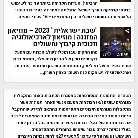
הרביעי)! העדות הקדומה ביותר עד כה לשימוש
ברעפי קרמיקה בארץ-ישראל התגלתה לאחרונה בעיר דוד שבגן
הלאומי סובב חומות ירושלים. בין הממצאים – 16 שברי רעפים…
"שבת ישראלית" 2023 – מוזיאון
המזגגה | מוזיאון לארכיאולוגיה
וזכוכית קיבוץ נחשולים
מהו המקום שבו תוכלו לשלב הכרות עם מפעל
53
2711
בקבוקים נושן של הברון רוטשילד, תותחי ברזל
שהיו בשירות של נפוליאון, התפתחות הארגמן ואינספור עתיקות
וארכיאולוגיה? יש מקום כזה השוכן בצפון השרון,…
הבהרה:
התמונות המפורסמות במסגרת הכתבות באתר מתקבלות
מגורמים שונים ו/או מצולמות מטעם אנשי האתר. תמונות אשר
מתקבלות מגורמים חיצוניים מתפרסמות בהתאם למידע שהתקבל
עימם במועד כתיבת הכתבה. אנו עושים את מיטב המאמצים לכבד
את זכויותיהם של בעלי זכויות היוצרים ומנסים ככל הניתן לאתר
בעלי זכויות יוצרים עבור שימוש בחומרים המתפרסמים.
השימוש נעשה על פי עדכון 5 לסעיף 27א לחוק זכויות היוצרים