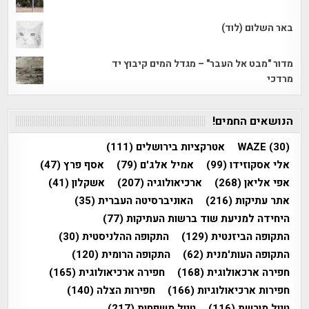
באר השלום (לוד)
מדור "מבט אל העבר" – מגדל המים קיבוץ יד
מרדכי
הנושאים החמים!
(30)
WAZE
אטרקציות בירושלים
(111)
אלי אסקוזידו
(99)
אמיל אלג'ם
(79)
אסף פרץ
(47)
אפי אליאן
(268)
ארכיאולוגיה
(207)
אשקלון
(41)
אתר עתיקות
(216)
האוניברסיטה העברית
(35)
היחידה למניעת שוד ברשות העתיקות
(77)
התקופה הביזנטית
(129)
התקופה ההלניסטית
(30)
התקופה העות'מנית
(62)
התקופה הרומית
(120)
חפירה ארכאולוגית
(168)
חפירה ארכיאולוגית
(165)
חפירות ארכיאולוגיות
(166)
חפירות הצלה
(140)
טיול מורשת
(116)
טיול משפחות
(217)