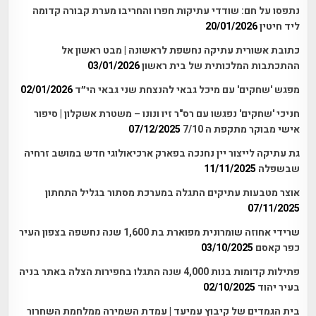
נתפסו על חם: שודדי עתיקות חפרו והחריבו מערת קבורה קדומה
ליד חיטין
20/01/2026
כתובת אשורית עתיקה נחשפת לראשונה | מבט ראשון אל
ההתכתבות המלכותית של בית ראשון
03/01/2026
מפגש 'שחקים' עם מיכל גבאי להנצחת שני גבאי הי״ד
02/01/2026
חניכי 'שחקים' נפגשו עם רס"ר זיו ונונו – משטרת אשקלון | סיפור
אישי מבוקר מתקפת ה 7/10
07/12/2025
גת עתיקה לייצור יין נחנכה בפארק ארכיאולוגי חדש במושב זרחיה
שבשפלה
11/11/2025
אוצר מטבעות עתיקים התגלה במערכת מסתור בגליל התחתון
07/11/2025
שרידי אחוזה שומרונית מפוארת בת 1,600 שנה נחשפה בצפון העיר
כפר קאסם
03/10/2025
פתילות קדומות בנות 4,000 שנה התגלו בחפירות הצלה באתר בניה
בעיר יהוד
02/10/2025
בית הגמדים של קיבוץ עמיעד | עמדת השמירה ממלחמת השחרור