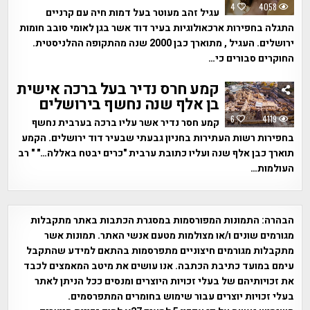
4
4058
עגיל זהב מעוטר בעל דמות חיה עם קרניים
התגלה בחפירות ארכאולוגיות בעיר דוד אשר בגן לאומי סובב חומות
ירושלים. העגיל , מתוארך כבן 2000 שנה מהתקופה ההלניסטית.
החוקרים סבורים כי…
קמע חרס נדיר בעל ברכה אישית
בן אלף שנה נחשף בירושלים
6
4119
קמע חסר נדיר אשר עליו ברכה בערבית נחשף
בחפירות רשות העתירות בחניון גבעתי שבעיר דוד ירושלים. הקמע
תוארך כבן אלף שנה ועליו כתובת ערבית "כרים יבטח באללה…" " רב
העולמות…
הבהרה:
התמונות המפורסמות במסגרת הכתבות באתר מתקבלות
מגורמים שונים ו/או מצולמות מטעם אנשי האתר. תמונות אשר
מתקבלות מגורמים חיצוניים מתפרסמות בהתאם למידע שהתקבל
עימם במועד כתיבת הכתבה. אנו עושים את מיטב המאמצים לכבד
את זכויותיהם של בעלי זכויות היוצרים ומנסים ככל הניתן לאתר
בעלי זכויות יוצרים עבור שימוש בחומרים המתפרסמים.