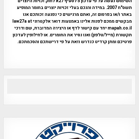
השימוש נעשה על פי עדכון 5 לסעיף 27א לחוק זכויות היוצרים
תשס"ח 2007. במידה והנכם בעלי זכויות יוצרים בחומר המופיע
באתר ו/או בפרסום זה, ואתם מרגישים כי נפגעה זכותכם אנו
מבקשים ממכם לפנות אלינו באמצעות דואר אלקטרוני law27a at
mapah.co.il יחד עם קישור לדף או היצירה המדוברת, שם ודרכי
תקשורת (מייל/טלפון) ואנו נסיר את החומרים. או לחילופין לעדכון
פרטיכם ומתן קרדיט כנדרש וזאת על פי דרישתכם והסכמתכם.
אפי אליאן , היסטוריה על המפה , פרוייקט טיגארט , Efi Elian ,
Tegart Fort , tegart fortress