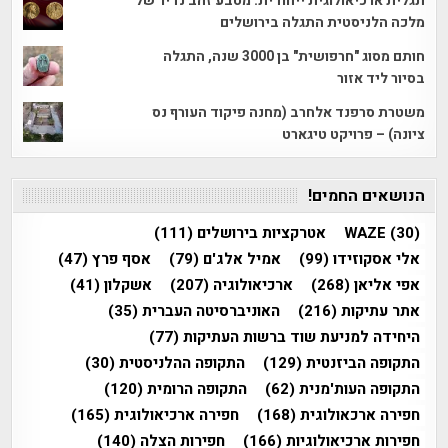
תגלית ארכיאולוגית ייחודית: מטבע זהב נדיר של
מלכה הלניסטית התגלה בירושלים
חותם מסוג "חרפושית" בן 3000 שנה, התגלה
בסיור ליד אזור
משטרת סרפנד אלחרב (מחנה פיקוד העורף נס
ציונה) – פרויקט טיגארט
הנושאים החמים!
(30)
WAZE
אטרקציות בירושלים
(111)
אלי אסקוזידו
(99)
אמיל אלג'ם
(79)
אסף פרץ
(47)
אפי אליאן
(268)
ארכיאולוגיה
(207)
אשקלון
(41)
אתר עתיקות
(216)
האוניברסיטה העברית
(35)
היחידה למניעת שוד ברשות העתיקות
(77)
התקופה הביזנטית
(129)
התקופה ההלניסטית
(30)
התקופה העות'מנית
(62)
התקופה הרומית
(120)
חפירה ארכאולוגית
(168)
חפירה ארכיאולוגית
(165)
חפירות ארכיאולוגיות
(166)
חפירות הצלה
(140)