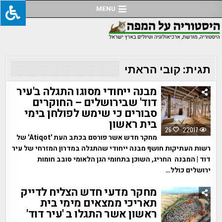
Ski
MENU
t
conten
תגית:
קובי הראתי
מבנה ייחודי מסוגו התגלה ב'עיר
דוד' שבירושלים – החוקרים
סבורים כי שימש לפולחן בימי
בית ראשון
26
22017
מחקר חדש אשר פורסם בכתב העת 'Atiqot' של
רשות העתיקות חושף מבנה ייחודי שהתגלה במדרון המזרחי של עיר
דוד | המבנה החריג, השוכן בתחומי הגן הלאומי סובב חומות
ירושלים כולל…
מחקר מדעי חדש הצליח לדייק
תאריכי ממצאים מימי בית
ראשון אשר התגלו ב 'עיר דוד'