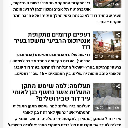
בין מסקנות המחקר אשר ערכו רשות העתיקות ,
18
3438
אוניברסיטת תל אביב ומכון ויצמן למדע: חומת
העיר שב 'עיר דוד' לא נבנתה בימי המלך חזקיהו אלא הרבה יותר
מוקדם – עוד…
רעפים קדומים מתקופת
אנטיוכוס הרביעי נחשפו בעיר
דוד
דרישת שלום מאנטיוכוס אפיפנס (אנטיוכוס
33
2190
הרביעי)! העדות הקדומה ביותר עד כה לשימוש
ברעפי קרמיקה בארץ-ישראל התגלתה לאחרונה בעיר דוד שבגן
הלאומי סובב חומות ירושלים. בין הממצאים – 16 שברי רעפים…
תעלומה: למה שימש מתקן
התעלות אשר נחשף בגן לאומי
עיר דוד שבירושלים?
תעלומה בירושלים: למה שימש מתקן התעלות
26
3012
המסתורי אשר נחשף לאחרונה בגן לאומי
עיר-דוד? המתקן, מתוארך לתקופת ימי המלכים יהואש ואמציה,
מצליח לעורר את סקרנותם של רבים מחוקרי הארכיאולוגיה בישראל.