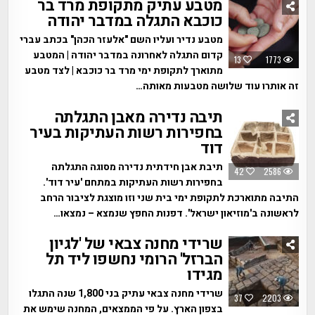
מטבע עתיק מתקופת מרד בר
כוכבא התגלה במדבר יהודה
מטבע נדיר ועליו השם "אלעזר הכהן" בכתב עברי
קדום התגלה לאחרונה במדבר יהודה | המטבע
13
1773
מתוארך לתקופת ימי מרד בר כוכבא | לצד מטבע
זה אותרו עוד שלושה מטבעות מאותה…
תיבה נדירה מאבן התגלתה
בחפירות רשות העתיקות בעיר
דוד
תיבת אבן חידתית נדירה מסוגה התגלתה
42
2586
בחפירות רשות העתיקות במתחם 'עיר דוד'.
התיבה מתוארכת לתקופת ימי בית שני וזו מוצגת לציבור הרחב
לראשונה ב'מוזיאון ישראל'. דפנות החפץ שנמצא – נמצאו…
שרידי מחנה צבאי של 'לגיון
הברזל' הרומי נחשפו ליד תל
מגידו
שרידי מחנה צבאי עתיק בני 1,800 שנה התגלו
37
2203
בצפון הארץ. על פי הממצאים, המחנה שימש את