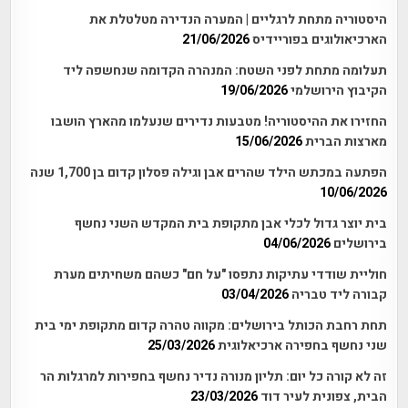
היסטוריה מתחת לרגליים | המערה הנדירה מטלטלת את
הארכיאולוגים בפוריידיס
21/06/2026
תעלומה מתחת לפני השטח: המנהרה הקדומה שנחשפה ליד
הקיבוץ הירושלמי
19/06/2026
החזירו את ההיסטוריה! מטבעות נדירים שנעלמו מהארץ הושבו
מארצות הברית
15/06/2026
הפתעה במכתש הילד שהרים אבן וגילה פסלון קדום בן 1,700 שנה
10/06/2026
בית יוצר גדול לכלי אבן מתקופת בית המקדש השני נחשף
בירושלים
04/06/2026
חוליית שודדי עתיקות נתפסו "על חם" כשהם משחיתים מערת
קבורה ליד טבריה
03/04/2026
תחת רחבת הכותל בירושלים: מקווה טהרה קדום מתקופת ימי בית
שני נחשף בחפירה ארכיאלוגית
25/03/2026
זה לא קורה כל יום: תליון מנורה נדיר נחשף בחפירות למרגלות הר
הבית, צפונית לעיר דוד
23/03/2026