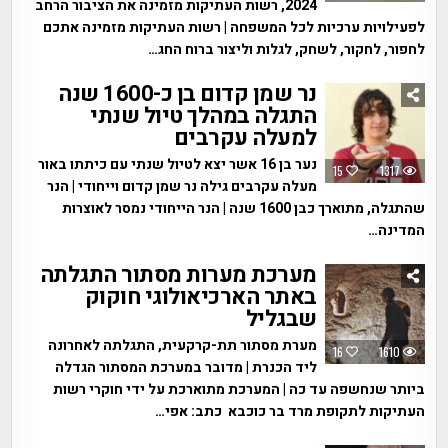
2024, רשות העתיקות מזמינה את הציבור הרחב
לפעילויות ערכיות לכל המשפחה | רשות העתיקות מזמינה אתכם
לחפור, לחקור, לשחק, לגלות וליצור ברוח החג…
נר שמן קדום בן כ-1600 שנה
התגלה במהלך טיול שנתי
למעלה עקרבים
נער בן 16 אשר יצא לטיול שנתי עם כיתתו באור
15
1317
מעלה עקרבים גילה נר שמן קדום וייחודי | הנר
שהתגלה, מתוארך כבן 1600 שנה | הנר הייחודי נמסר לאוצרות
המדינה…
מערכת מערות מסתור התגלתה
באתר הארכיאולוגי חוקוק
שבגליל
מערת מסתור תת-קרקעית, התגלתה לאחרונה
16
1610
ליד הכנרת | מדובר במערכת המסתור הגדלה
ביותר שנחשפה עד כה | המערכת מתוארכת על ידי חוקרי רשות
העתיקות לתקופת מרד בר כוכבא כתב: אפי…