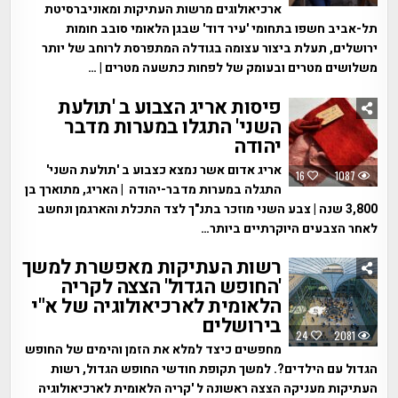
ארכיאולוגים מרשות העתיקות ומאוניברסיטת
תל-אביב חשפו בתחומי 'עיר דוד' שבגן הלאומי סובב חומות
ירושלים, תעלת ביצור עצומה בגודלה המתפרסת לרוחב של יותר
משלושים מטרים ובעומק של לפחות כתשעה מטרים | …
פיסות אריג הצבוע ב 'תולעת
השני' התגלו במערות מדבר
יהודה
אריג אדום אשר נמצא כצבוע ב 'תולעת השני'
16
1087
התגלה במערות מדבר-יהודה | האריג, מתוארך בן
3,800 שנה | צבע השני מוזכר בתנ"ך לצד התכלת והארגמן ונחשב
לאחר הצבעים היוקרתיים ביותר…
רשות העתיקות מאפשרת למשך
'החופש הגדול' הצצה לקריה
הלאומית לארכיאולוגיה של א"י
בירושלים
24
2081
מחפשים כיצד למלא את הזמן והימים של החופש
הגדול עם הילדים?. למשך תקופת חודשי החופש הגדול, רשות
העתיקות מעניקה הצצה ראשונה ל 'קריה הלאומית לארכיאולוגיה