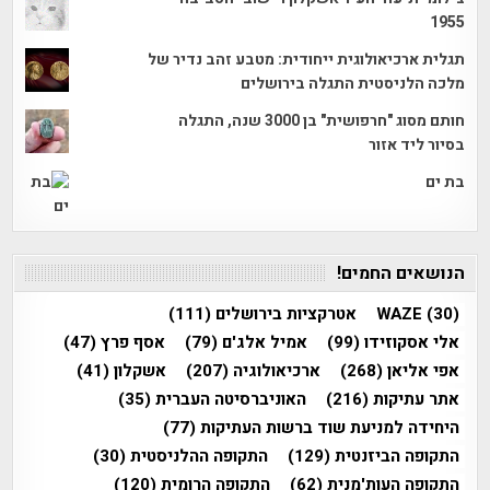
1955
תגלית ארכיאולוגית ייחודית: מטבע זהב נדיר של
מלכה הלניסטית התגלה בירושלים
חותם מסוג "חרפושית" בן 3000 שנה, התגלה
בסיור ליד אזור
בת ים
הנושאים החמים!
(30)
WAZE
אטרקציות בירושלים
(111)
אלי אסקוזידו
(99)
אמיל אלג'ם
(79)
אסף פרץ
(47)
אפי אליאן
(268)
ארכיאולוגיה
(207)
אשקלון
(41)
אתר עתיקות
(216)
האוניברסיטה העברית
(35)
היחידה למניעת שוד ברשות העתיקות
(77)
התקופה הביזנטית
(129)
התקופה ההלניסטית
(30)
התקופה העות'מנית
(62)
התקופה הרומית
(120)