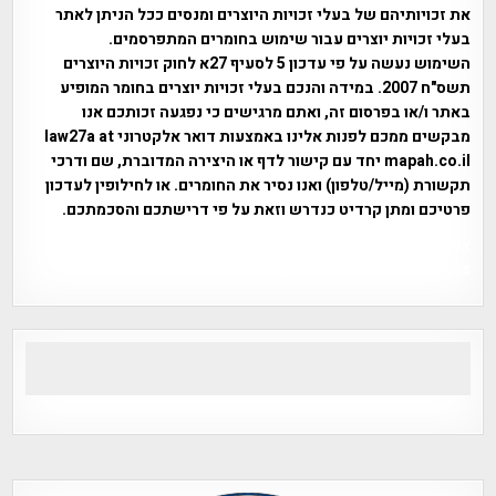
את זכויותיהם של בעלי זכויות היוצרים ומנסים ככל הניתן לאתר
בעלי זכויות יוצרים עבור שימוש בחומרים המתפרסמים.
השימוש נעשה על פי עדכון 5 לסעיף 27א לחוק זכויות היוצרים
תשס"ח 2007. במידה והנכם בעלי זכויות יוצרים בחומר המופיע
באתר ו/או בפרסום זה, ואתם מרגישים כי נפגעה זכותכם אנו
מבקשים ממכם לפנות אלינו באמצעות דואר אלקטרוני law27a at
mapah.co.il יחד עם קישור לדף או היצירה המדוברת, שם ודרכי
תקשורת (מייל/טלפון) ואנו נסיר את החומרים. או לחילופין לעדכון
פרטיכם ומתן קרדיט כנדרש וזאת על פי דרישתכם והסכמתכם.
אפי אליאן , היסטוריה על המפה , פרוייקט טיגארט , Efi Elian ,
Tegart Fort , tegart fortress