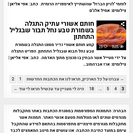
לוחמי 'לגיון הברזל' שהשתייך לאימפריה הרומית. כתב: אפי אליאן |
צילומים: אמיל אלג'ם
חותם אשורי עתיק התגלה
בשמורת טבע נחל תבור שבגליל
התחתון
קמע חותם אשורי נדיר מסוגו התגלה בשמורת
29
1505
טבע נחל תבוא שבגליל התחתון. הפריט התגלה
על ידי מטייל אשר הבחין בו מנצנץ מתוך האדמה. כתב: אפי אליאן |
צילומים: ארז אברהמוב…
Posts
→ עברנו על כל הארכיון, תראו לנו את הכתבות החדשות
1
2
pagination
3
4
5
…
18
היה לי מעניין עד עכשיו! תראו לי עוד ←
הבהרה:
התמונות המפורסמות במסגרת הכתבות באתר מתקבלות
מגורמים שונים ו/או מצולמות מטעם אנשי האתר. תמונות אשר
מתקבלות מגורמים חיצוניים מתפרסמות בהתאם למידע שהתקבל
עימם במועד כתיבת הכתבה. אנו עושים את מיטב המאמצים לכבד