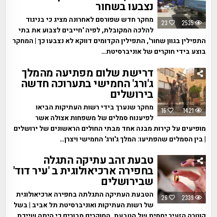
נצבעו בשחור
מחקר חדש שפורסם לאחרונה מציג כי בניגוד
23
2535
להלכה המקובלת, לפיה 'חייבים לצבוע את בתי
התפילין בגוון שחור', התפילין הקדומים דווקא לא נצבעו כך | המחקר
בוצע בידי חוקרים של אוניברסיטת…
דרישת שלום מפתיעה מהמלך
ג'ורג' החמישי בתערוכה חדשה
בירושלים
מחקר שנערך בידי רשות העתיקות הביאו
16
1421
לפיענוח סמלים של משפחות אצולה אשר
מופיעים על קירות מבנה אחד מבתי החולים הראשונים של ירושלים
| בין הסמלים שהפתיעו: המלך ג'ורג' החמישי ויצרן…
טבעת זהב עתיקה התגלה
בחפירה ארכיאולוגית ב 'עיר דוד'
שבירושלים
הטבעת העתיקה התגלתה בחפירה ארכיאולוגית
26
2339
של רשות העתיקות ואוניברסיטת תל אביב | בשל
קוטרה הזעיר יחסית של הטבעת, החוקרים סבורים כי היתה שייכת