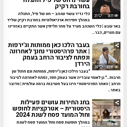
בחורבת רקיק
כלי נדיר עשוי שנהב – חט של פיל, התגלה
21
1871
במהלך חפירות ארכיאולוגיות בחורבת רקיק שליד
באר שבע | כלי השנהב מעיד על סחר חליפין אשר התקיים באזורינו
עם מצרים, כבר…
בעבר הלכו כאן ממותות וג'ירפות
| אתר פרהיסטורי נחנך לאחרונה
ונפתח לציבור הרחב בעמק
הירדן
20
2291
"בעבר הילכו כאן ג'ירפות, ממותות וגם חתול שן
חרבות…" גן לאומי עובדיה אשר בעמק חפר, נפתח לאחרונה לציבור
הרחב | האתר הפרהיסטורי הינו בעל חשיבות ברמה עולמית | מדובר
באתר…
בחג החירות עושים פעילות
היסטורית – אטרקציות לחופש
וחול המועד פסח לשנת 2024
במהלך חופשת פסח וחול המועד פסח לשנת
7
1358