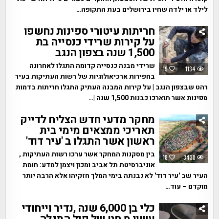
לילד או ילדה שחיו בירושלים בעת התקופה…
חריתות עיטורי ספינות נחשפו
על קירות שרידי כנסייה בת
1,500 שנה בצפון הנגב
שרידי מבנה כנסייה קדומה התגלו לאחרונה
19
1134
בחפירות ארכיאולוגיות של רשות העתיקות בעיר
רהט שבצפון הנגב | על קירות המבנה העתיק התגלו חריתות בדמות
ספינות אשר תוארכו כבנות 1,500 שנה |…
מחקר מדעי חדש הצליח לדייק
תאריכי ממצאים מימי בית
ראשון אשר התגלו ב 'עיר דוד'
בין מסקנות המחקר אשר ערכו רשות העתיקות ,
18
3438
אוניברסיטת תל אביב ומכון ויצמן למדע: חומת
העיר שב 'עיר דוד' לא נבנתה בימי המלך חזקיהו אלא הרבה יותר
מוקדם – עוד…
כלי בן 6,000 שנה ,נדיר וייחודי
עשוי מ חט של פיל התגלה