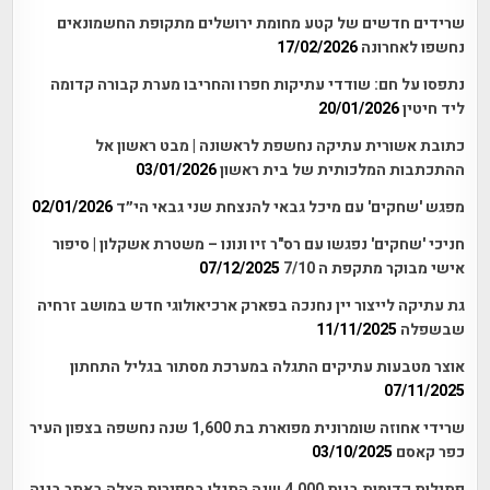
שרידים חדשים של קטע מחומת ירושלים מתקופת החשמונאים
נחשפו לאחרונה
17/02/2026
נתפסו על חם: שודדי עתיקות חפרו והחריבו מערת קבורה קדומה
ליד חיטין
20/01/2026
כתובת אשורית עתיקה נחשפת לראשונה | מבט ראשון אל
ההתכתבות המלכותית של בית ראשון
03/01/2026
מפגש 'שחקים' עם מיכל גבאי להנצחת שני גבאי הי״ד
02/01/2026
חניכי 'שחקים' נפגשו עם רס"ר זיו ונונו – משטרת אשקלון | סיפור
אישי מבוקר מתקפת ה 7/10
07/12/2025
גת עתיקה לייצור יין נחנכה בפארק ארכיאולוגי חדש במושב זרחיה
שבשפלה
11/11/2025
אוצר מטבעות עתיקים התגלה במערכת מסתור בגליל התחתון
07/11/2025
שרידי אחוזה שומרונית מפוארת בת 1,600 שנה נחשפה בצפון העיר
כפר קאסם
03/10/2025
פתילות קדומות בנות 4,000 שנה התגלו בחפירות הצלה באתר בניה