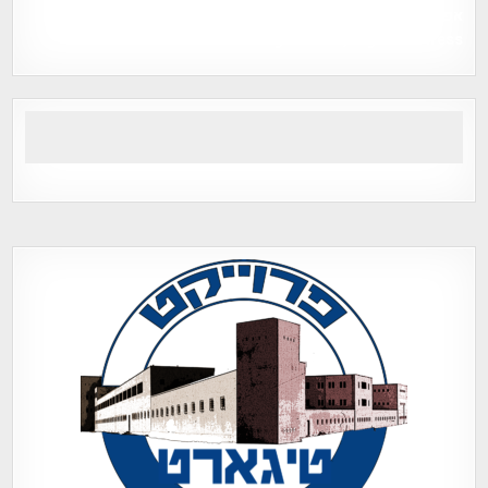
אפי אליאן , היסטוריה על המפה , פרוייקט טיגארט , Efi Elian ,
Tegart Fort , tegart fortress