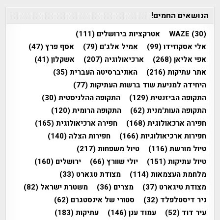
הנושאים החמים!
(30)
WAZE
אטרקציות בירושלים
(111)
אלי אסקוזידו
(99)
אמיל אלג'ם
(79)
אסף פרץ
(47)
אפי אליאן
(268)
ארכיאולוגיה
(207)
אשקלון
(41)
אתר עתיקות
(216)
האוניברסיטה העברית
(35)
היחידה למניעת שוד ברשות העתיקות
(77)
התקופה הביזנטית
(129)
התקופה ההלניסטית
(30)
התקופה העות'מנית
(62)
התקופה הרומית
(120)
חפירה ארכאולוגית
(168)
חפירה ארכיאולוגית
(165)
חפירות ארכיאולוגיות
(166)
חפירות הצלה
(140)
טיול מורשת
(116)
טיול משפחות
(217)
טיול עתיקות
(151)
יולי שוורץ
(66)
ירושלים
(160)
מלחמת העצמאות
(114)
מצודת טגארט
(33)
מצודת טיגארט
(37)
מצרים
(36)
משטרת ישראל
(82)
ניר דיסטלפלד
(32)
סטורי של אינסטגרם
(62)
עיר דוד
(52)
עמוד ענן
(146)
עתיקות
(183)