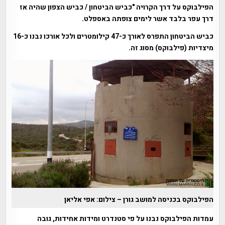
הפילבוקס על דרך הקרויה "כביש הביטחון / כביש הצפון שהיה אז
דרך עפר בלבד אשר לימים צופתה באספלט.
כביש הביטחון התפרס לאורך כ-47 קילומטרים ולכל אורכו נבנו כ-16
מיצדיות (פילבוקס) מסוג זה.
הפילבוקס בכניסה למושב גורן – צילום: אפי אליאן
עמדות הפילבוקס נבנו על פי סטנדרט ומידות אחידות, גובה