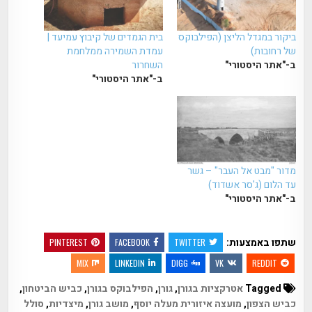
ביקור במגדל הליצן (הפילבוקס
בית הגמדים של קיבוץ עמיעד |
של רחובות)
עמדת השמירה ממלחמת
ב-"אתר היסטורי"
השחרור
ב-"אתר היסטורי"
מדור "מבט אל העבר" – גשר
עד הלום (ג'סר אשדוד)
ב-"אתר היסטורי"
שתפו באמצעות:
PINTEREST
FACEBOOK
TWITTER
MIX
LINKEDIN
DIGG
VK
REDDIT
Tagged
אטרקציות בגורן
,
גורן
,
הפילבוקס בגורן
,
כביש הביטחון
,
כביש הצפון
,
מועצה איזורית מעלה יוסף
,
מושב גורן
,
מיצדיות
,
סולל