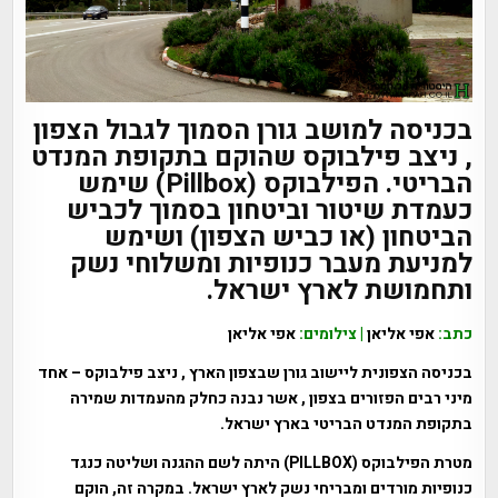
בכניסה למושב גורן הסמוך לגבול הצפון
, ניצב פילבוקס שהוקם בתקופת המנדט
הבריטי. הפילבוקס (Pillbox) שימש
כעמדת שיטור וביטחון בסמוך לכביש
הביטחון (או כביש הצפון) ושימש
למניעת מעבר כנופיות ומשלוחי נשק
ותחמושת לארץ ישראל.
כתב:
אפי אליאן
| צילומים:
אפי אליאן
בכניסה הצפונית ליישוב גורן שבצפון הארץ , ניצב פילבוקס – אחד
מיני רבים הפזורים בצפון , אשר נבנה כחלק מהעמדות שמירה
בתקופת המנדט הבריטי בארץ ישראל.
מטרת הפילבוקס (PILLBOX) היתה לשם ההגנה ושליטה כנגד
כנופיות מורדים ומבריחי נשק לארץ ישראל. במקרה זה, הוקם