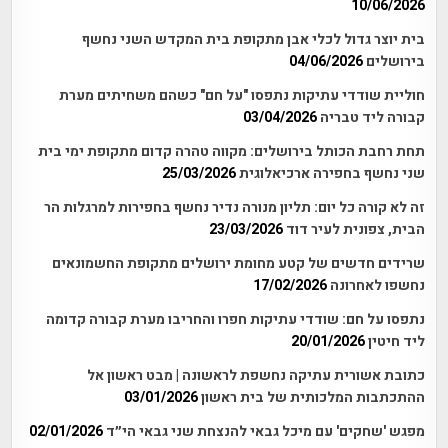
10/06/2026
בית יוצר גדול לכלי אבן מתקופת בית המקדש השני נחשף
בירושלים
04/06/2026
חוליית שודדי עתיקות נתפסו "על חם" כשהם משחיתים מערת
קבורה ליד טבריה
03/04/2026
תחת רחבת הכותל בירושלים: מקווה טהרה קדום מתקופת ימי בית
שני נחשף בחפירה ארכיאלוגית
25/03/2026
זה לא קורה כל יום: תליון מנורה נדיר נחשף בחפירות למרגלות הר
הבית, צפונית לעיר דוד
23/03/2026
שרידים חדשים של קטע מחומת ירושלים מתקופת החשמונאים
נחשפו לאחרונה
17/02/2026
נתפסו על חם: שודדי עתיקות חפרו והחריבו מערת קבורה קדומה
ליד חיטין
20/01/2026
כתובת אשורית עתיקה נחשפת לראשונה | מבט ראשון אל
ההתכתבות המלכותית של בית ראשון
03/01/2026
מפגש 'שחקים' עם מיכל גבאי להנצחת שני גבאי הי״ד
02/01/2026