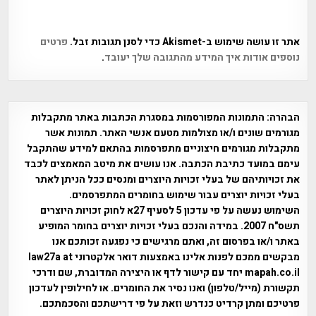
אתר זו עושה שימוש ב-Akismet כדי לסנן תגובות זבל.
פרטים
נוספים אודות איך המידע מהתגובה שלך יעובד
.
הבהרה:
התמונות המפורסמות במסגרת הכתבות באתר מתקבלות
מגורמים שונים ו/או מצולמות מטעם אנשי האתר. תמונות אשר
מתקבלות מגורמים חיצוניים מתפרסמות בהתאם למידע שהתקבל
עימם במועד כתיבת הכתבה. אנו עושים את מיטב המאמצים לכבד
את זכויותיהם של בעלי זכויות היוצרים ומנסים ככל הניתן לאתר
בעלי זכויות יוצרים עבור שימוש בחומרים המתפרסמים.
השימוש נעשה על פי עדכון 5 לסעיף 27א לחוק זכויות היוצרים
תשס"ח 2007. במידה והנכם בעלי זכויות יוצרים בחומר המופיע
באתר ו/או בפרסום זה, ואתם מרגישים כי נפגעה זכותכם אנו
מבקשים ממכם לפנות אלינו באמצעות דואר אלקטרוני law27a at
mapah.co.il יחד עם קישור לדף או היצירה המדוברת, שם ודרכי
תקשורת (מייל/טלפון) ואנו נסיר את החומרים. או לחילופין לעדכון
פרטיכם ומתן קרדיט כנדרש וזאת על פי דרישתכם והסכמתכם.