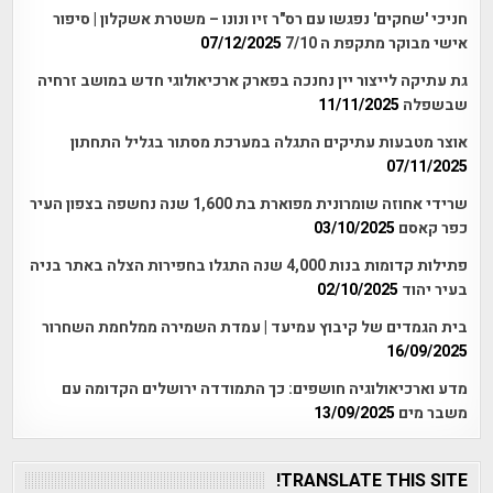
חניכי 'שחקים' נפגשו עם רס"ר זיו ונונו – משטרת אשקלון | סיפור
אישי מבוקר מתקפת ה 7/10
07/12/2025
גת עתיקה לייצור יין נחנכה בפארק ארכיאולוגי חדש במושב זרחיה
שבשפלה
11/11/2025
אוצר מטבעות עתיקים התגלה במערכת מסתור בגליל התחתון
07/11/2025
שרידי אחוזה שומרונית מפוארת בת 1,600 שנה נחשפה בצפון העיר
כפר קאסם
03/10/2025
פתילות קדומות בנות 4,000 שנה התגלו בחפירות הצלה באתר בניה
בעיר יהוד
02/10/2025
בית הגמדים של קיבוץ עמיעד | עמדת השמירה ממלחמת השחרור
16/09/2025
מדע וארכיאולוגיה חושפים: כך התמודדה ירושלים הקדומה עם
משבר מים
13/09/2025
TRANSLATE THIS SITE!