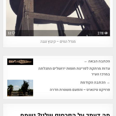
53
2718
מגדל המים – קיבוץ נגבה
Post
הכתבה הבאה ←
navigation
עדות מרתקת לפריצת חומות ירושלים התגלתה
במרכז העיר
→ הכתבה הקודמת
פרויקט טיגארט – והפעם משטרת חדרה
מה דעתך על הפרסום שלנו? נשמח