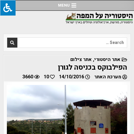
Ski
MENU
t
conten
Search
for:
POSTED
אתר היסטורי
,
אתר צילום
IN
הפילבוקס בכניסה לגורן
מערכת האתר
14/10/2016
10
3660