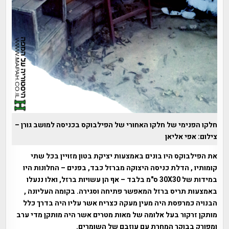
חלקו הפנימי של חלקו האחורי של הפילבוקס בכניסה למושב גורן –
צילום: אפי אליאן
את הפילבוקס היו בונים באמצעות יציקת בטון מזויין בכל שתי
קומותיו , הדלת כניסה היצוקה מברזל כבד, בפנים – החלונות היו
במידות של 30X30 ס"מ בלבד – אף הן עשויות ברזל, ואלו ננעלו
באמצעות תריס ברזל המאפשר פתיחה וסגירה. בקומה העליונה ,
הבנויה כמרפסת היה מעין מעקה כצריח אשר עליו היה בדרך כלל
מותקן זרקור בעל אלומה של מאות מטרים אשר היה מותקן מדי ערב
ומפורק בבוקר המחרת עם עוזבם של השומרים.