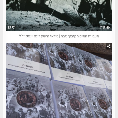
55
1715
משאית המים מקיבוץ נגבה | טוראי גרשון רוגוז'ינסקי ז"ל