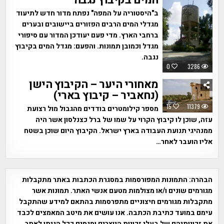
ב"היסטוריה על המפה" נפתח מדור חדש לתיעוד
מגדלי המים הרבים הפזורים ביישובים ובערים
ברחבי הארץ. מדי פעם יעודכן המדור עם סיפורי
מגדל וכמובן תמונות. והפעם: מגדל המים בקיבוץ
נגבה.
0
3286
מאחורי היער – הקיבוץ הישן
(נחאביר – קיבוץ בארי)
15
11379
מספר קילומטרים בודדים מהגבול מול רצועת
עזה, שוכן לו קיבוץ הקרוי על שמו של ברל כצנלסון אשר היה
ממנהיגי תנועת העבודה בארץ ישראל. הקיבוץ היום שוכן בשטח
אליו הועבר לאחר…
הבהרה:
התמונות המפורסמות במסגרת הכתבות באתר מתקבלות
מגורמים שונים ו/או מצולמות מטעם אנשי האתר. תמונות אשר
מתקבלות מגורמים חיצוניים מתפרסמות בהתאם למידע שהתקבל
עימם במועד כתיבת הכתבה. אנו עושים את מיטב המאמצים לכבד
את זכויותיהם של בעלי זכויות היוצרים ומנסים ככל הניתן לאתר