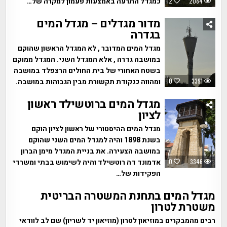
כמגדל התרעה באמצעות פעמון למקרה של…
2
2084
מדור מגדלים – מגדל המים
בגדרה
מגדל המים המדובר , לא המגדל הראשון שהוקם
במושבה גדרה , אלא המגדל השני. המגדל ממוקם
בשטח האחורי של בית החולים הרצפלד במושבה
ומהווה כנקודת תקשורת מבין הגבוהות במושבה.
0
3391
מגדל המים ברוטשילד ראשון
לציון
מגדל המים ההיסטורי של ראשון לציון הוקם
בשנת 1898 והיה למגדל המים השני שהוקם
במושבה הצעירה. את בניית המגדל מימן הברון
אדמונד דה רוטשילד והיה לשימוש בבתי ומשרדי
0
3346
הפקידות של…
מגדל המים בתחנת המשטרה הבריטית
משטרת לטרון
רבים מהמבקרים במוזיאון לטרון (מוזיאון יד לשריון) שם לב לוודאי