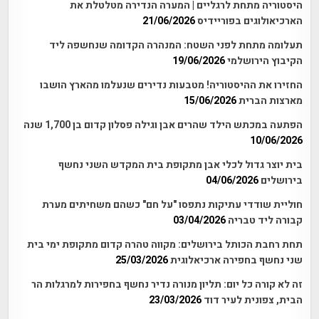
היסטוריה מתחת לרגליים | המערה הנדירה מטלטלת את
הארכיאולוגים בפוריידיס
21/06/2026
תעלומה מתחת לפני השטח: המנהרה הקדומה שנחשפה ליד
הקיבוץ הירושלמי
19/06/2026
החזירו את ההיסטוריה! מטבעות נדירים שנעלמו מהארץ הושבו
מארצות הברית
15/06/2026
הפתעה במכתש הילד שהרים אבן וגילה פסלון קדום בן 1,700 שנה
10/06/2026
בית יוצר גדול לכלי אבן מתקופת בית המקדש השני נחשף
בירושלים
04/06/2026
חוליית שודדי עתיקות נתפסו "על חם" כשהם משחיתים מערת
קבורה ליד טבריה
03/04/2026
תחת רחבת הכותל בירושלים: מקווה טהרה קדום מתקופת ימי בית
שני נחשף בחפירה ארכיאלוגית
25/03/2026
זה לא קורה כל יום: תליון מנורה נדיר נחשף בחפירות למרגלות הר
הבית, צפונית לעיר דוד
23/03/2026