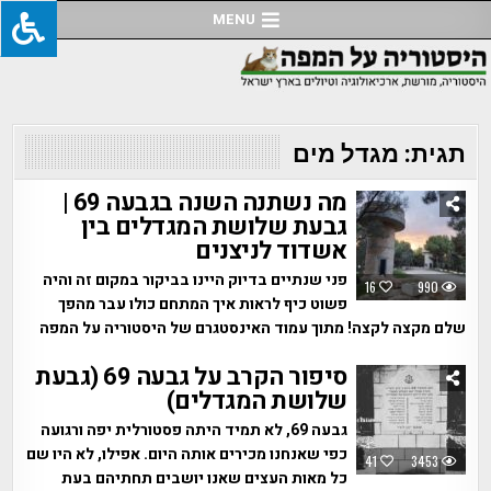
Ski
MENU
t
conten
תגית:
מגדל מים
מה נשתנה השנה בגבעה 69 |
גבעת שלושת המגדלים בין
אשדוד לניצנים
פני שנתיים בדיוק היינו בביקור במקום זה והיה
16
990
פשוט כיף לראות איך המתחם כולו עבר מהפך
שלם מקצה לקצה! מתוך עמוד האינסטגרם של היסטוריה על המפה
סיפור הקרב על גבעה 69 (גבעת
שלושת המגדלים)
גבעה 69, לא תמיד היתה פסטורלית יפה ורגועה
כפי שאנחנו מכירים אותה היום. אפילו, לא היו שם
41
3453
כל מאות העצים שאנו יושבים תחתיהם בעת