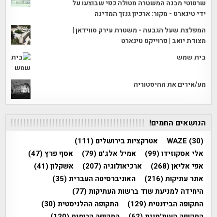
שרטוטי מבנה המשטרה מטולה כפי שבוצעו על
ידי טיגארט - מקור: ארכיון גנזך המדינה
המפלצת שעל הגבעה - משטרת עירק סווידאן |
מצודת יואב | פרוייקט טיגארט
בית שמש
מע/אירים את ההיסטוריה
הנושאים החמים!
(30)
WAZE
אטרקציות בירושלים
(111)
אלי אסקוזידו
(99)
אמיל אלג'ם
(79)
אסף פרץ
(47)
אפי אליאן
(268)
ארכיאולוגיה
(207)
אשקלון
(41)
אתר עתיקות
(216)
האוניברסיטה העברית
(35)
היחידה למניעת שוד ברשות העתיקות
(77)
התקופה הביזנטית
(129)
התקופה ההלניסטית
(30)
התקופה העות'מנית
(62)
התקופה הרומית
(120)