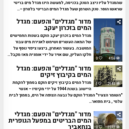
שהמגדל עליו ניצב הטנק בכניסה, למעשה הינו מגדל מים בריטי
שראשו הוסר. טנק השרמן שעל מגדל המים הבריטי בלטרון –…
מדור "מגדלים" והפעם: מגדל
המים בזכרון יעקב
מגדל המים בזכרון יעקב הוקם בשנות החמישים
של המאה העשרים ושימש לאגירת מים עבור
המושבה. בעשור האחרון, ביצעו ציפוי נוסף על
חלקו העליון, שם אויר על ידי אומנית מאז מקבל…
0
4156
מדור "מגדלים" והפעם: מגדל
המים בקיבוץ זיקים
מגדל המים בקיבוץ זיקים הוקם בסמוך להקמת
1
2546
היישוב בשנת 1944 על ידי מקימיו – אנשי
"השומר הצעיר" המגדל הוקם על גבעה הצופה אל הים, בסמוך לבית
עלמי , בית מפואר…
מדור "מגדלים" והפעם: מגדלי
המים הבריטים במפעל הגופרית
בנחאביר
0
2272