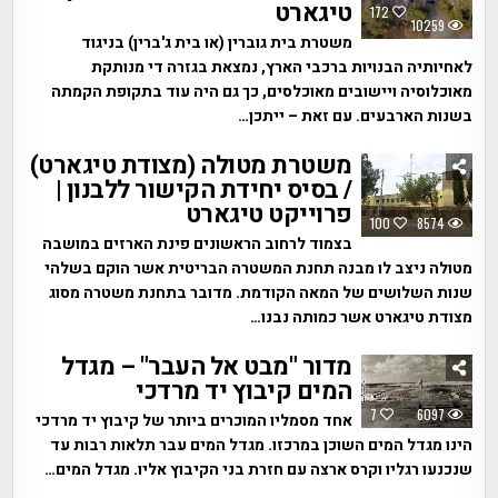
טיגארט
172
10259
משטרת בית גוברין (או בית ג'ברין) בניגוד
לאחיותיה הבנויות ברכבי הארץ, נמצאת בגזרה די מנותקת
מאוכלוסיה ויישובים מאוכלסים, כך גם היה עוד בתקופת הקמתה
בשנות הארבעים. עם זאת – ייתכן…
משטרת מטולה (מצודת טיגארט)
/ בסיס יחידת הקישור ללבנון |
פרוייקט טיגארט
100
8574
בצמוד לרחוב הראשונים פינת הארזים במושבה
מטולה ניצב לו מבנה תחנת המשטרה הבריטית אשר הוקם בשלהי
שנות השלושים של המאה הקודמת. מדובר בתחנת משטרה מסוג
מצודת טיגארט אשר כמותה נבנו…
מדור "מבט אל העבר" – מגדל
המים קיבוץ יד מרדכי
7
6097
אחד מסמליו המוכרים ביותר של קיבוץ יד מרדכי
הינו מגדל המים השוכן במרכזו. מגדל המים עבר תלאות רבות עד
שנכנעו רגליו וקרס ארצה עם חזרת בני הקיבוץ אליו. מגדל המים…