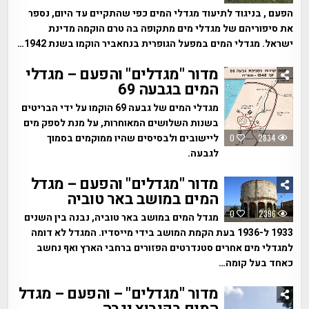
הפעם , בניגוד לתיעוד מגדלי המים כפי שהתקיים עד היום, נספר
את סיפוריהם של מגדלי מים מתקופה בה טרם הוקמה מדינת
ישראל. מגדלי המים במפעל הגופרית בנחאביר הוקמו בשנת 1942…
מדור "מגדלים" והפעם – מגדלי
המים בגבעה 69
מגדלי המים של גבעה 69 הוקמו על ידי הבריטים
בשנות השלושים המאוחרות, על מנת לספק מים
ליישובים ולבסיסים שהיו ממוקמים בסמוך
0
2834
לגבעה.
מדור "מגדלים" והפעם – מגדל
המים במושב באר טוביה
0
2396
מגדל המים במושב באר טוביה, נבנה בין השנים
1933 ל-1936 בעת הקמת המושב בידי מייסדיו. המגדל לא דומה
למגדלי מים אחרים סטנדרטים הפזורים ברחבי הארץ ואף נחשב
כאחד בעל קומה…
מדור "מגדלים" – והפעם – מגדל
המים בקיבוץ נגבה