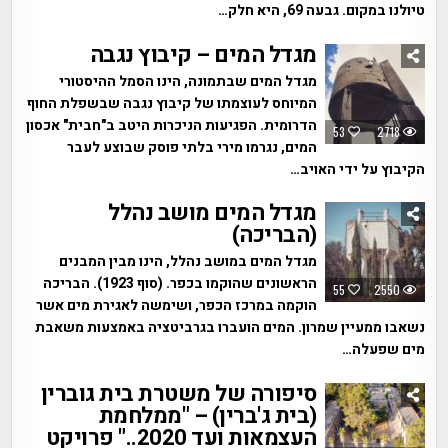
טיולנו במקום. גבעה 69, היא חלק…
מגדל המים – קיבוץ נגבה
מגדל המים שבתמונה, הינו הסמל ההיסטורי
המיוחס לעוצמתו של קיבוץ נגבה שבשפלת החוף
הדרומית. הפגיעות הניכרות היטב ב"חבית" אכסון
53
2718
המים, נגרמו מירי בלתי פוסק שבוצע לעבר
הקיבוץ על ידי האויב…
מגדל המים מושב נהלל
(הבריכה)
מגדל המים במושב נהלל, הינו מבין המבנים
הראשונים שהוקמו בכפר. (סוף 1923). הבריכה
55
2550
הוקמה במרכז הכפר, ושימשה לאגירת מים אשר
נשאבו ממעיין שמרון. המים הועברו בגרביטציה באמצעות משאבת
מים שפעלה…
סיפורה של משטרת בית גוברין
(בית ג'ברין) – "ממלחמת
העצמאות ועד 2020.." פרויקט