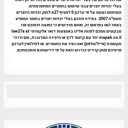
בעלי זכויות יוצרים עבור שימוש בחומרים המתפרסמים.
השימוש נעשה על פי עדכון 5 לסעיף 27א לחוק זכויות היוצרים
תשס"ח 2007. במידה והנכם בעלי זכויות יוצרים בחומר המופיע
באתר ו/או בפרסום זה, ואתם מרגישים כי נפגעה זכותכם אנו
מבקשים ממכם לפנות אלינו באמצעות דואר אלקטרוני law27a at
mapah.co.il יחד עם קישור לדף או היצירה המדוברת, שם ודרכי
תקשורת (מייל/טלפון) ואנו נסיר את החומרים. או לחילופין לעדכון
פרטיכם ומתן קרדיט כנדרש וזאת על פי דרישתכם והסכמתכם.
אפי אליאן , היסטוריה על המפה , פרוייקט טיגארט , Efi Elian ,
Tegart Fort , tegart fortress