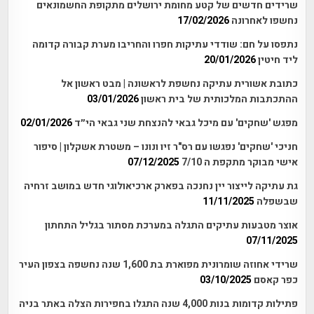
שרידים חדשים של קטע מחומת ירושלים מתקופת החשמונאים
נחשפו לאחרונה
17/02/2026
נתפסו על חם: שודדי עתיקות חפרו והחריבו מערת קבורה קדומה
ליד חיטין
20/01/2026
כתובת אשורית עתיקה נחשפת לראשונה | מבט ראשון אל
ההתכתבות המלכותית של בית ראשון
03/01/2026
מפגש 'שחקים' עם מיכל גבאי להנצחת שני גבאי הי״ד
02/01/2026
חניכי 'שחקים' נפגשו עם רס"ר זיו ונונו – משטרת אשקלון | סיפור
אישי מבוקר מתקפת ה 7/10
07/12/2025
גת עתיקה לייצור יין נחנכה בפארק ארכיאולוגי חדש במושב זרחיה
שבשפלה
11/11/2025
אוצר מטבעות עתיקים התגלה במערכת מסתור בגליל התחתון
07/11/2025
שרידי אחוזה שומרונית מפוארת בת 1,600 שנה נחשפה בצפון העיר
כפר קאסם
03/10/2025
פתילות קדומות בנות 4,000 שנה התגלו בחפירות הצלה באתר בניה