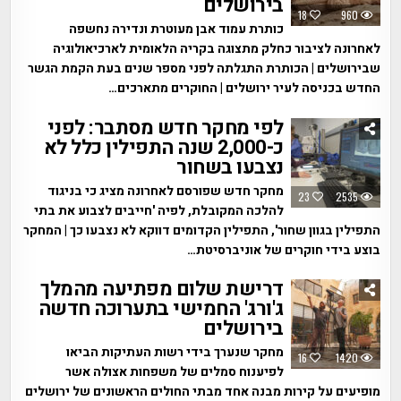
בירושלים
18
960
כותרת עמוד אבן מעוטרת ונדירה נחשפה
לאחרונה לציבור כחלק מתצוגה בקריה הלאומית לארכיאולוגיה
שבירושלים | הכותרת התגלתה לפני מספר שנים בעת הקמת הגשר
החדש בכניסה לעיר ירושלים | החוקרים מתארכים…
לפי מחקר חדש מסתבר: לפני
כ-2,000 שנה התפילין כלל לא
נצבעו בשחור
מחקר חדש שפורסם לאחרונה מציג כי בניגוד
23
2535
להלכה המקובלת, לפיה 'חייבים לצבוע את בתי
התפילין בגוון שחור', התפילין הקדומים דווקא לא נצבעו כך | המחקר
בוצע בידי חוקרים של אוניברסיטת…
דרישת שלום מפתיעה מהמלך
ג'ורג' החמישי בתערוכה חדשה
בירושלים
מחקר שנערך בידי רשות העתיקות הביאו
16
1420
לפיענוח סמלים של משפחות אצולה אשר
מופיעים על קירות מבנה אחד מבתי החולים הראשונים של ירושלים