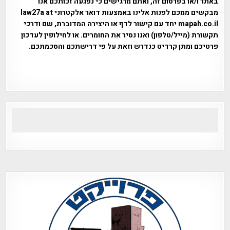
באתר ו/או בפרסום זה, ואתם מרגישים כי נפגעה זכותכם אנו
מבקשים ממכם לפנות אלינו באמצעות דואר אלקטרוני law27a at
mapah.co.il יחד עם קישור לדף או היצירה המדוברת, שם ודרכי
תקשורת (מייל/טלפון) ואנו נסיר את החומרים. או לחילופין לעדכון
פרטיכם ומתן קרדיט כנדרש וזאת על פי דרישתכם והסכמתכם.
אפי אליאן , היסטוריה על המפה , פרוייקט טיגארט , Efi Elian ,
Tegart Fort , tegart fortress