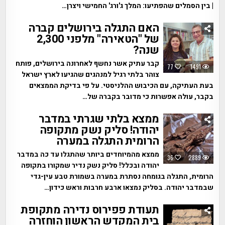
| בין הסמלים שהפתיעו: המלך ג'ורג' החמישי ויצרן…
האם התגלה בירושלים קברה
של "הטאירה" מלפני 2,300
שנה?
קבר עתיק אשר נחשף לאחרונה בירושלים, פותח
77
1491
צוהר בלתי רגיל למנהגים שהגיעו לארץ ישראל
בעת העתיקה, עם הכיבוש ההלניסטי. על פי בדיקת הממצאים
בקבר, עולה אפשרות כי מדובר בקברה של…
ממצא בלתי שגרתי במדבר
יהודה! סליק נשק מתקופה
הרומית התגלה במערה
ממצא מהמיוחדים ביותר שהתגלו עד כה במדבר
36
2889
יהודה ובכלל! סליק נשק נדיר שמקורו בתקופה
הרומית, התגלה בגומחה נסתרת במערה בשמורת טבע עין-גדי
שבמדבר יהודה. בסליק נמצאו ארבע חרבות וראש כידון…
תעודת פפירוס נדירה מתקופת
בית המקדש הראשון הוחזרה