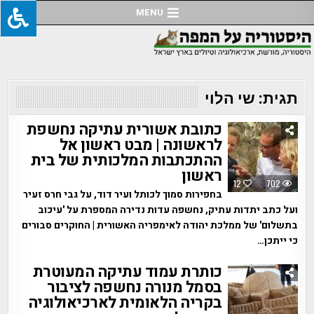
Ski
MENU
t
conten
תגית:
שי הלוי
כתובת אשורית עתיקה נחשפת
לראשונה | מבט ראשון אל
ההתכתבות המלכותית של בית
ראשון
12
702
בחפירות סמוך לכותל ועיר דוד, על גבי חרס זעיר
ועל כתב יתדות עתיק, נחשפה עדות נדירה המספרת על 'עיכוב
בתשלום' של ממלכת יהודה לאימפריה האשורית | החוקרים סבורים
כי ייתכן…
כותרת עמוד עתיקה המעוטרת
בסמל מנורה נחשפה לציבור
בקריה הלאומית לארכיאולוגיה