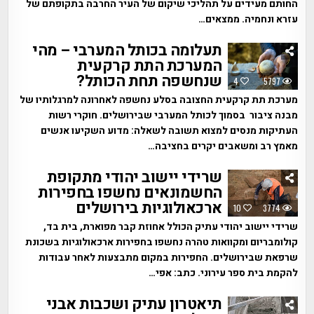
החותם מעידים על תהליכי שיקום של העיר החרבה בתקופתם של
עזרא ונחמיה. ממצאים…
תעלומה בכותל המערבי – מהי
המערכת התת קרקעית
שנחשפה תחת הכותל?
4
5797
מערכת תת קרקעית החצובה בסלע נחשפה לאחרונה למרגלותיו של
מבנה ציבור בסמוך לכותל המערבי שבירושלים. חוקרי רשות
העתיקות מנסים למצוא תשובה לשאלה: מדוע השקיעו אנשים
מאמץ רב ומשאבים יקרים בחציבה…
שרידי יישוב יהודי מתקופת
החשמונאים נחשפו בחפירות
ארכאולוגיות בירושלים
10
3774
שרידי יישוב יהודי עתיק הכולל אחוזת קבר מפוארת, בית בד,
קולומבריום ומקוואות טהרה נחשפו בחפירות ארכאולוגיות בשכונת
שרפאת שבירושלים. החפירות במקום מתבצעות לאחר עבודות
להקמת בית ספר עירוני. כתב: אפי…
תיאטרון עתיק ושכבות אבני