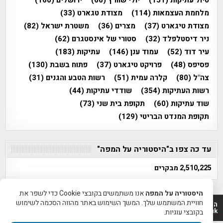
טיול עתיקות
(151)
יולי שוורץ
(66)
ירושלים
(160)
מלחמת העצמאות
(114)
מצודת טגארט
(33)
מצודת טיגארט
(37)
מצרים
(36)
משטרת ישראל
(82)
ניר דיסטלפלד
(32)
סטורי של אינסטגרם
(62)
עיר דוד
(52)
עמוד ענן
(146)
עתיקות
(183)
פסיפס
(48)
פרויקט טיגארט
(37)
פתוח בשבת
(130)
צה"ל
(80)
קלרה עמית
(51)
רשות הטבע והגנים
(31)
רשות העתיקות
(354)
שודדי עתיקות
(44)
שוד עתיקות
(60)
תקופת בית שני
(73)
תקופת המנדט הבריטי
(129)
עד כה צפו ב"היסטוריה על המפה"
2,510,225 מבקרים
היסטוריה על המפה
אנו משתמשים בקובצי Cookie כדי לשפר את
חוויית המשתמש שלך. המשך השימוש באתר מהווה הסכמה לשימוש
היסטוריה על המפה 2011-2026 | פרוייקט טיגארט 2012-2026|
www.mapah.co.il | www.tegart.uk
בקובצי עוגיות.