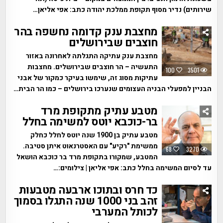
שירותים) נדיר מסוף תקופת ממלכת יהודה כתב: אפי אליאן…
מחצבת ענק קדומה נחשפה בהר
חוצבים שבירושלים
מחצבת ענק עתיקה התגלתה לאחרונה באזור
התעשיה – הר חוצבים שבירושלים. מחצבות
100
3501
עתיקות מסוג זה, שימשו בעיקר כמקור של אבני
הבניין למפעלי הבניה העצומים שנערכו בירושלים – כמו הר הבית…
מטבע עתיק מתקופת מרד
בר-כוכבא יוטס למשימה בחלל
מטבע עתיק בן 1900 שנה יוטס לחלל כחלק
ממשימת "רקיע" עם האסטרנאוט איתן סטיבה.
68
3270
המטבע, שמקורו בתקופת מרד בר כוכבא הושאל
עד לסיום המשימה בחלל כתב: אפי אליאן | צילומים:…
כד חרס ובתוכו ארבעה מטבעות
זהב בני 1000 שנה התגלו בסמוך
לכותל המערבי