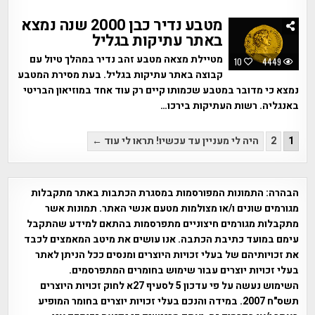
מטבע נדיר כבן 2000 שנה נמצא
באתר עתיקות בגליל
מטיילת מצאה מטבע זהב נדיר במהלך טיול עם
10
4449
קבוצה באתר עתיקות בגליל. בעת מסירת המטבע
נמצא כי מדובר במטבע שכמותו קיים רק עוד אחד במוזיאון הבריטי
באנגליה. רשות העתיקות בירכו…
Posts
1
2
היה לי מעניין עד עכשיו! תראו לי עוד ←
pagination
הבהרה:
התמונות המפורסמות במסגרת הכתבות באתר מתקבלות
מגורמים שונים ו/או מצולמות מטעם אנשי האתר. תמונות אשר
מתקבלות מגורמים חיצוניים מתפרסמות בהתאם למידע שהתקבל
עימם במועד כתיבת הכתבה. אנו עושים את מיטב המאמצים לכבד
את זכויותיהם של בעלי זכויות היוצרים ומנסים ככל הניתן לאתר
בעלי זכויות יוצרים עבור שימוש בחומרים המתפרסמים.
השימוש נעשה על פי עדכון 5 לסעיף 27א לחוק זכויות היוצרים
תשס"ח 2007. במידה והנכם בעלי זכויות יוצרים בחומר המופיע