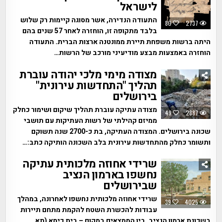
לישראל
התעודה הנדירה, אשר מסוגה קיימות רק שלוש
80
2737
בלבד מתקופה זו, הוחזרה לאחר 57 שנים בהם
היתה ברשות משפחת תיירת ממונטנה ארצות הברית. התעודה
הוחזרה באמצעות מבצע מודיעיני מורכב של הרשות…
מצודה מימי מלכי יהודה עוברת
תהליך "התחדשות עירונית"
בירושלים
מצודה עתיקה עוברת תהליך שיקום ושימור כחלק
49
2887
ממיזם קהילתי של רשות העתיקות עם תושבי
שכונה בירושלים. המצודה העתיקה, בת כ-2700 שנה תשוקם
ותשומר כחלק מהתחדשות עירונית בלב השכונה הותיקה כתב:…
שרידי אחוזה מלכותית עתיקה
נחשפו בארמון הנציב
שבירושלים
שרידי אחוזה מלכותית נחשפו לאחרונה, במהלך
39
4025
עבודות להכשרת השטח להקמת מתחם תיירות
בשכונת ארמון הנציב. בין הממצאים במקום – בית כיסא (תא