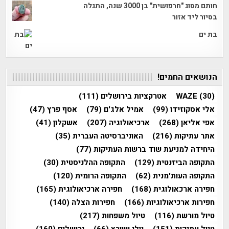
חותם מסוג "חרפושית" בן 3000 שנה, התגלה
בסיור ליד אזור
בת ים
הנושאים החמים!
(30)
WAZE
אטרקציות בירושלים
(111)
אלי אסקוזידו
(99)
אמיל אלג'ם
(79)
אסף פרץ
(47)
אפי אליאן
(268)
ארכיאולוגיה
(207)
אשקלון
(41)
אתר עתיקות
(216)
האוניברסיטה העברית
(35)
היחידה למניעת שוד ברשות העתיקות
(77)
התקופה הביזנטית
(129)
התקופה ההלניסטית
(30)
התקופה העות'מנית
(62)
התקופה הרומית
(120)
חפירה ארכאולוגית
(168)
חפירה ארכיאולוגית
(165)
חפירות ארכיאולוגיות
(166)
חפירות הצלה
(140)
טיול מורשת
(116)
טיול משפחות
(217)