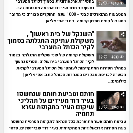
בחפירות ארכאולוגיות בסמוך לכותל המערבי
56
4640
נחשף כד חרס זעיר ובו ארבעה מטבעות זהב.
המטבעות מתוארכים כבני – 1000 שנה. החוקרים סבורים כי מדובר
בסוג של קופת חסכון קדומה. כתב: אפי אליאן…
"השנקל של בית ראשון" ,
משקולת עתיקה התגלתה בסמוך
לקיר הכותל המערבי
משקולת קדומה של שני שקלים התגלתה בצמוד
62
4633
לקיר הכותל המערבי בירושלים. הפריט נחשף
במהלך חפירות המתקיימות לעומקו של הכותל המערבי לקראת
הכשרה לכניסת מבקרים במנהרות הכותל כתב: אפי אליאן |
צילומים:…
חותם וטביעת חותם שנחשפו
בעיר דוד מעידים על תהליכי
שיקום העיר בתקופת עזרא
60
3343
ונחמיה
טביעת חותם אשר מתוארכת ככל הנראה לתקופה הפרסית נחשפה
בעת חפירות ארכאולוגיות המתקיימות בעיר דוד שבירושלים. פרטי