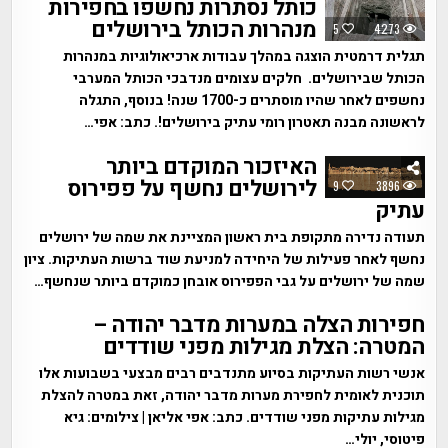
כותל נסתרות נחשפו בחפירות
מנהרות הכותל בירושלים
5
4273
תגלית דרמטית הוצגה במהלך עבודות ארכיאולוגיות במנהרות
הכותל שבירושלים. חלקים עצומים מנדבכי הכותל המערבי
נחשפים לאחר שהיו מוסתרים כ-1700 שנה! בנוסף, התגלה
לראשונה מבנה תאטרון רומי עתיק בירושלים!. כתב: אפי…
האיזכור המוקדם ביותר
לירושלים נחשף על פפירוס
9
3896
עתיק
תעודה נדירה מתקופת בית ראשון המציינת את שמה של ירושלים
נחשף לאחר פעילות של היחידה למניעת שוד ברשות העתיקות. ציון
שמה של ירושלים על גבי הפפירוס אובחן כמוקדם ביותר שנחשף…
חפירות הצלה במערות מדבר יהודה –
המטרה: הצלת מגילות מפני שודדים
אנשי רשות העתיקות בסיוע מתנדבים רבים מבצעי בשבועות אלו
תוכנית לאומית לחפירת מערות מדבר יהודה, זאת במטרה להצלת
מגילות עתיקות מפני שודדים. כתב: אפי אליאן | צילומים: גיא
פיטוסי, יולי…