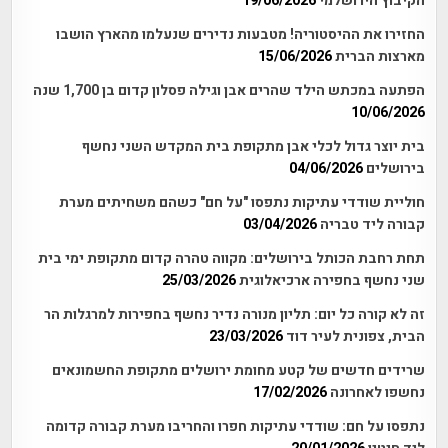
הקיבוץ הירושלמי
19/06/2026
החזירו את ההיסטוריה! מטבעות נדירים שנעלמו מהארץ הושבו
מארצות הברית
15/06/2026
הפתעה במכתש הילד שהרים אבן וגילה פסלון קדום בן 1,700 שנה
10/06/2026
בית יוצר גדול לכלי אבן מתקופת בית המקדש השני נחשף
בירושלים
04/06/2026
חוליית שודדי עתיקות נתפסו "על חם" כשהם משחיתים מערת
קבורה ליד טבריה
03/04/2026
תחת רחבת הכותל בירושלים: מקווה טהרה קדום מתקופת ימי בית
שני נחשף בחפירה ארכיאלוגית
25/03/2026
זה לא קורה כל יום: תליון מנורה נדיר נחשף בחפירות למרגלות הר
הבית, צפונית לעיר דוד
23/03/2026
שרידים חדשים של קטע מחומת ירושלים מתקופת החשמונאים
נחשפו לאחרונה
17/02/2026
נתפסו על חם: שודדי עתיקות חפרו והחריבו מערת קבורה קדומה